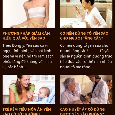
PHƯƠNG PHÁP GIẢM CÂN
CÓ NÊN DÙNG TỔ YẾN SÀO
HIỆU QUẢ VỚI YẾN SÀO
CHO NGƯỜI TĂNG CÂN?
Theo Đông y, Yến sào có vị
Có nên dùng tổ yến sào cho
ngọt, tính bình, vào hai kinh
người tăng cân? - Tổ yến
phế và vị nên hỗ trợ làm sạch
sào là nguồn dinh dưỡng trực
phổi, tăng đề kháng với siêu
tiếp đưa vào cơ thể nên nhiều
vi, các bệnh...
người tò mò rằng...
TRẺ KÉM TIÊU HÓA ĂN YẾN
CAO HUYẾT ÁP CÓ DÙNG
SÀO CÓ TỐT KHÔNG?
ĐƯỢC YẾN SÀO KHÔNG?