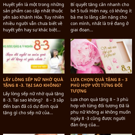
Huyết yến là một trong những
Bí quyết tăng cân nhanh cho
sản phẩm cao cấp nhất thuộc
bé 5 tuổi Hiện nay, có không ít
yến sào Khánh Hòa. Tuy nhiên
bà mẹ lo lắng cân nặng cho
nhiều người vẫn chưa biết về
con mình, nhất là trẻ đang ở
huyết yến hay sự khác biệt...
giai đoạn...
LẤY LÒNG SẾP NỮ NHỜ QUÀ
LỰA CHỌN QUÀ TẶNG 8 – 3
TẶNG 8 -3. TẠI SAO KHÔNG?
PHÙ HỢP VỚI TỪNG ĐỐI
TƯỢNG
Lấy lòng sếp nữ nhờ quà tặng
Lựa chọn quà tặng 8 – 3 phù
8 -3. Tại sao không? 8 – 3 sắp
hợp với từng đối tượng Đã là
đến bạn đã có dự định quà
phụ nữ không ai không muốn
tặng gì cho sếp nữ của...
ngày 8 -3 cũng được người
đàn ông của...