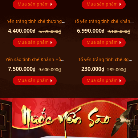
Mua sản phẩm
Mua sản phẩm
Yến trắng tinh chế thượng
Tổ yến trắng tinh chế Khánh
hạng 2 Y063
Hòa 100g Y014 (H014)
4.400.000
6.990.000
₫
₫
5.720.000
₫
9.100.000
₫
Mua sản phẩm
Mua sản phẩm
Yến sào tinh chế Khánh Hòa
Tổ yến trắng tinh chế 3g
100g Y017 (H014G)
(H011) Khánh Hòa Y016
7.500.000
230.000
₫
₫
9.600.000
₫
285.000
₫
Mua sản phẩm
Mua sản phẩm