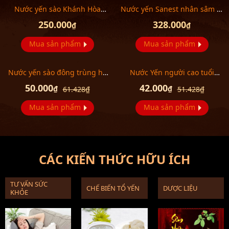
Nước yến sào Khánh Hòa
Nước yến Sanest nhân sâm (6
Savinest người cao tuổi không
lọ/h) Y068
250.000
328.000
₫
₫
đường Y182
Mua sản phẩm
Mua sản phẩm
Nước yến sào đông trùng hạ
Nước Yến người cao tuổi
thảo Sanest Y147
không đường ăn kiêng Y158
50.000
42.000
₫
₫
61.428
₫
51.428
₫
Mua sản phẩm
Mua sản phẩm
CÁC KIẾN THỨC HỮU ÍCH
TƯ VẤN SỨC
CHẾ BIẾN TỔ YẾN
DƯỢC LIỆU
KHỎE