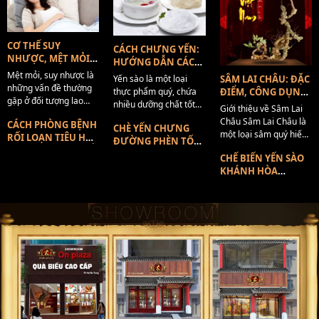
CƠ THỂ SUY
CÁCH CHƯNG YẾN:
NHƯỢC, MỆT MỎI
HƯỚNG DẪN CÁCH
NÊN ĂN GÌ PHỤC
CHƯNG KHÔNG BỊ
Mệt mỏi, suy nhược là
Yến sào là một loại
SÂM LAI CHÂU: ĐẶC
HỒI NHANH
MẤT CHẤT
những vấn đề thường
thực phẩm quý, chứa
ĐIỂM, CÔNG DỤNG,
CHÓNG
gặp ở đối tượng lao
nhiều dưỡng chất tốt
ĐỊA CHỈ MUA
Giới thiệu về Sâm Lai
động, học tập quá
cho sức khỏe. Tuy
Châu Sâm Lai Châu là
CÁCH PHÒNG BỆNH
mức, một số khác do
CHÈ YẾN CHƯNG
nhiên, cách chế biến
một loại sâm quý hiếm
RỐI LOẠN TIÊU HÓA
bệnh lý và tác nhân
ĐƯỜNG PHÈN TỐT
yến cũng rất quan
có nguồn gốc từ tỉnh
Ở NGƯỜI CAO TUỔI
bên ngoài tác động. Khi
CHO NGƯỜI GIÀ VÀ
trọng để giữ được
CHẾ BIẾN YẾN SÀO
Lai Châu, Việt Nam.
cơ thể suy nhược, mệt
TRẺ EM
hương vị thơm ngon,
KHÁNH HÒA
Đây là loại sâm mang
mỏi kéo theo chất
bổ dưỡng tự nhiên của
CHƯNG SÂM NGỌC
đặc trưng riêng biệt
lượng cuộc sống đi
yến. Trong đó, chưng
LINH CỦA CHUYÊN
của vùng Tây Bắc,
xuống. Vậy cơ thể suy
yến được đánh giá là
GIA DINH DƯỠNG
được mệnh danh là “nữ
nhược mệt mỏi nên […]
phương pháp tốt nhất,
hoàng của các loại
vừa đơn giản mà […]
sâm”. Về định nghĩa,
Sâm Lai Châu là loại
[…]