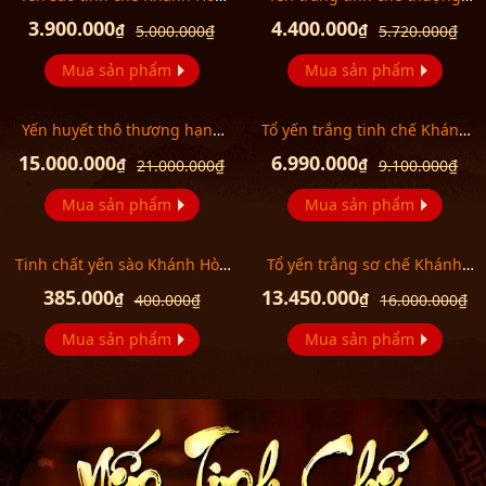
50g (H015G) Y018
hạng 2 Y063
3.900.000
4.400.000
₫
₫
5.000.000
₫
5.720.000
₫
Mua sản phẩm
Mua sản phẩm
Yến huyết thô thượng hạng
Tổ yến trắng tinh chế Khánh
(100gr/hộp) Y072
Hòa 100g Y014 (H014)
15.000.000
6.990.000
₫
₫
21.000.000
₫
9.100.000
₫
Mua sản phẩm
Mua sản phẩm
Tinh chất yến sào Khánh Hòa
Tổ yến trắng sơ chế Khánh
Sanvinest Y178
Hòa 100g (TP1) Y001
385.000
13.450.000
₫
₫
400.000
₫
16.000.000
₫
Mua sản phẩm
Mua sản phẩm