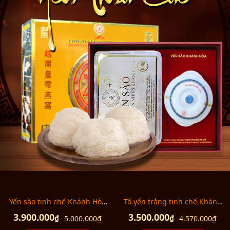
Yến sào tinh chế Khánh Hòa
Tổ yến trắng tinh chế Khánh
50g (H015G) Y018
Hòa 50g (HO15) Y013
3.900.000
3.500.000
₫
₫
5.000.000
₫
4.570.000
₫