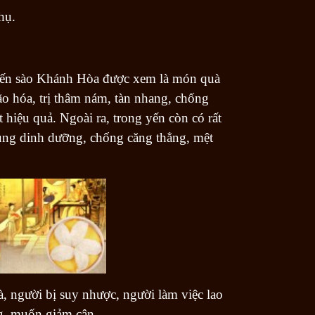
hụ.
 yến sào Khánh Hòa được xem là món quà
ão hóa, trị thâm nám, tàn nhang, chống
 hiệu quả. Ngoài ra, trong yến còn có rất
 sung dinh dưỡng, chống căng thẳng, mệt
ià, người bị suy nhược, người làm việc lao
g, muốn giảm cân.