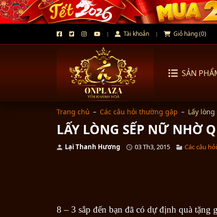
Tài khoản
Giỏ hàng (0)
SẢN PHẨ
Trang chủ
–
Các câu hỏi thường gặp
–
Lấy lòng
LẤY LÒNG SẾP NỮ NHỜ QU
Lại Thanh Hương
03 Th3, 2015
Các câu hỏ
8 – 3 sắp đến bạn đã có dự định quà tặng