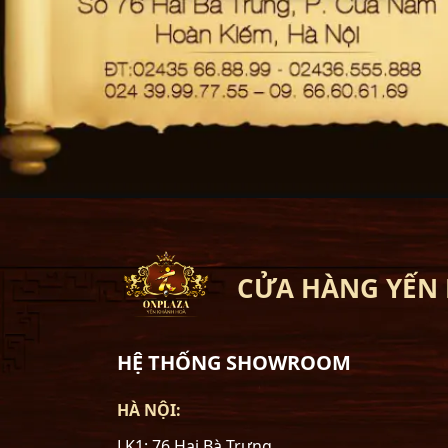
CỬA HÀNG YẾN
HỆ THỐNG SHOWROOM
HÀ NỘI:
LK1: 76 Hai Bà Trưng