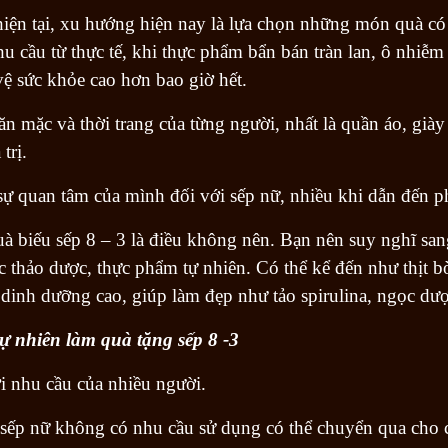
ện tại, xu hướng hiện nay là lựa chọn những món quà có
 nhu cầu từ thực tế, khi thực phẩm bẩn bán tràn lan, ô nh
ệ sức khỏe cao hơn bao giờ hết.
n mặc và thời trang của từng người, nhất là quần áo, gi
trị.
 sự quan tâm của mình đối với sếp nữ, nhiều khi dẫn đến p
 biếu sếp 8 – 3 là điều không nên. Bạn nên suy nghĩ sang
 thảo dược, thực phẩm tự nhiên. Có thể kể đến như thịt b
inh dưỡng cao, giúp làm đẹp như tảo spirulina, ngọc d
ự nhiên làm quà tặng sếp 8 -3
ới nhu cầu của nhiều người.
sếp nữ không có nhu cầu sử dụng có thể chuyển qua cho c