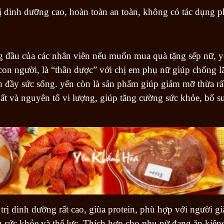
rị dinh dưỡng cao, hoàn toàn an toàn, không có tác dụng p
ng đầu của các nhân viên nếu muốn mua quà tặng sếp nữ,
 con người, là “thần dược” với chị em phụ nữ giúp chống l
n đầy sức sống. yến còn là sản phẩm giúp giảm mỡ thừa rất
chất và nguyên tố vi lượng, giúp tăng cường sức khỏe, bổ
 trị dinh dưỡng rất cao, giùa protein, phù hợp với người g
 sức khỏe và thể lực. Thích hợp cho phụ nữ đang ăn kiên