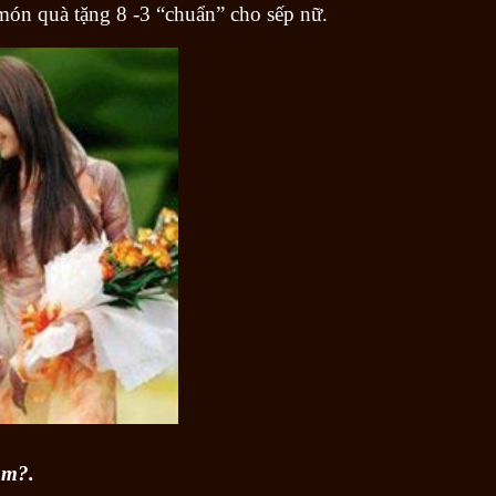
món quà tặng 8 -3 “chuẩn” cho sếp nữ.
ầm?.