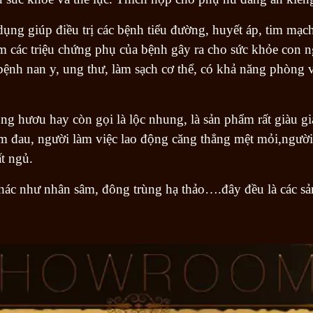
dụng giúp điều trị các bệnh tiểu đường, huyết áp, tim mạc
m các triệu chứng phụ của bệnh gây ra cho sức khỏe con n
nh nan y, ung thư, làm sạch cơ thể, có khả năng phòng và t
g hươu hay còn gọi là lộc nhung, là sản phẩm rất giàu giá
m đau, người làm việc lao động căng thẳng mệt mỏi,người
t ngủ.
hác như nhân sâm, đông trùng hạ thảo….đây đều là các sản 