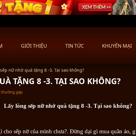
M
GIỚI THIỆU
TIN TỨC
KHUYẾN MẠI
 sếp nữ nhờ quà tặng 8 -3. Tại sao không?
À TẶNG 8 -3. TẠI SAO KHÔNG?
i thường gặp
Lấy lòng sếp nữ nhờ quà tặng 8 -3. Tại sao không?
 gì cho sếp nữ của mình chưa?. Đừng dại gì mua quần áo, 