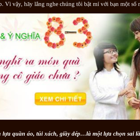
. Vì vậy, hãy lắng nghe chúng tôi bật mí với bạn một số 
n lựa quần áo, túi xách, giầy dép…là một lựa chọn sai l