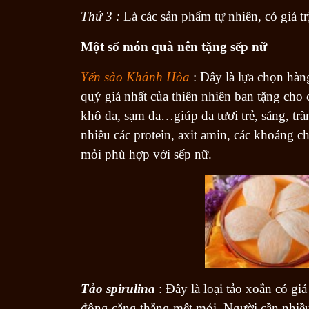
Thứ 3 :
Là các sản phẩm tự nhiên, có giá t
Một số món quà nên tặng sếp nữ
Yến sào Khánh Hòa
: Đây là lựa chọn hà
quý giá nhất của thiên nhiên ban tặng cho
khô da, sạm da…giúp da tươi trẻ, sáng, trà
nhiều các protein, axit amin, các khoáng 
mỏi phù hợp với sếp nữ.
Tảo spirulina
: Đây là loại tảo xoắn có giá
động căng thẳng mệt mỏi. Người cần nhiều