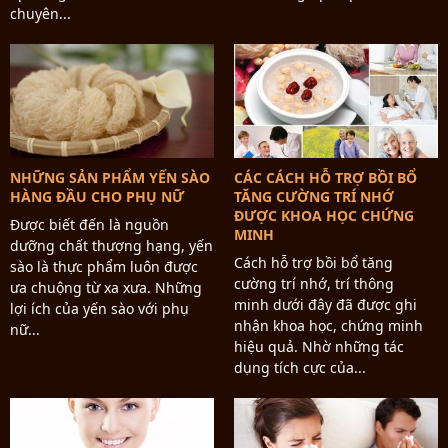
chuyên...
NHỮNG SẢN PHẨM YẾN SÀO
CÁC CÁCH HỖ TRỢ BỒI BỔ
HÀNG ĐẦU CHO PHỤ NỮ
TĂNG CƯỜNG TRÍ NHỚ
ĐƯỢC KHOA HỌC CHỨNG
Được biết đến là nguồn
MINH
dưỡng chất thượng hạng, yến
Cách hỗ trợ bồi bổ tăng
sào là thực phẩm luôn được
cường trí nhớ, trí thông
ưa chuộng từ xa xưa. Những
minh dưới đây đã được ghi
lợi ích của yến sào với phụ
nhận khoa học, chứng minh
nữ...
hiệu quả. Nhờ những tác
dụng tích cực của...