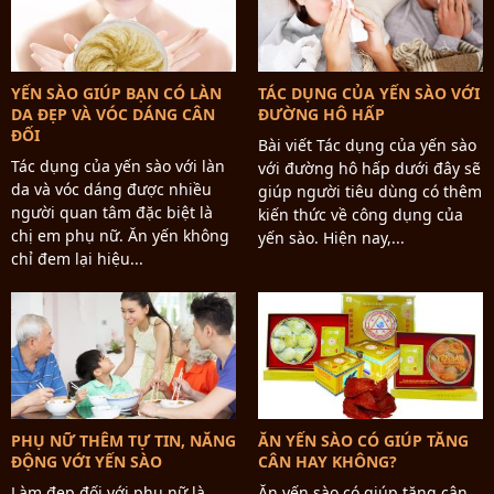
YẾN SÀO GIÚP BẠN CÓ LÀN
TÁC DỤNG CỦA YẾN SÀO VỚI
DA ĐẸP VÀ VÓC DÁNG CÂN
ĐƯỜNG HÔ HẤP
ĐỐI
Bài viết Tác dụng của yến sào
Tác dụng của yến sào với làn
với đường hô hấp dưới đây sẽ
da và vóc dáng được nhiều
giúp người tiêu dùng có thêm
người quan tâm đặc biệt là
kiến thức về công dụng của
chị em phụ nữ. Ăn yến không
yến sào. Hiện nay,...
chỉ đem lại hiệu...
PHỤ NỮ THÊM TỰ TIN, NĂNG
ĂN YẾN SÀO CÓ GIÚP TĂNG
ĐỘNG VỚI YẾN SÀO
CÂN HAY KHÔNG?
Làm đẹp đối với phụ nữ là
Ăn yến sào có giúp tăng cân