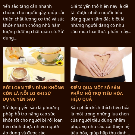
Yến sào tăng cân nhanh
Giá tổ yến thô hiện nay là đề
chóng cho người gầy, giúp cải
tài được nhiều người tiêu
thiện chất lượng cơ thể và sức
dùng quan tâm đặc biệt là
khỏe nhanh chóng nhờ hàm
những người đang có nhu
lượng dưỡng chất giàu có. Sử
cầu mua loại thực phẩm này...
dụng...
RỐI LOẠN TIỀN ĐÌNH KHÔNG
ĐIỂM QUA MỘT SỐ SẢN
CÒN LÀ NỖI LO KHI SỬ
PHẨM HỖ TRỢ TIÊU HÓA
DỤNG YẾN SÀO
HIỆU QUẢ
Sử dụng yến sào là phương
Sản phẩm kích thích tiêu hóa
pháp hỗ trợ nâng cao sức
là một trong những lựa chọn
khỏe tốt cho người bị rối loạn
của người tiêu dùng nhằm
tiền đình được nhiều người
phục vụ nhu cầu cải thiện hệ
áp dụng và được các
tiêu hóa, giúp hấp thụ dinh...