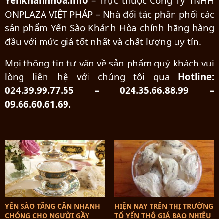
Yenkhanhhoa.info
– Trực thuộc Công Ty TNHH
ONPLAZA VIỆT PHÁP – Nhà đối tác phân phối các
sản phẩm Yến Sào Khánh Hòa chính hãng hàng
đầu với mức giá tốt nhất và chất lượng uy tín.
Mọi thông tin tư vấn về sản phẩm quý khách vui
lòng liên hệ với chúng tôi qua
Hotline:
024.39.99.77.55 – 024.35.66.88.99 –
09.66.60.61.69.
YẾN SÀO TĂNG CÂN NHANH
HIỆN NAY TRÊN THỊ TRƯỜNG
CHÓNG CHO NGƯỜI GẦY
TỔ YẾN THÔ GIÁ BAO NHIÊU