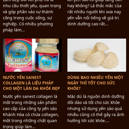
nhu cầu thiết yếu, quan trọng
hay không? Là thắc mắc của
và góp phần vào sự thành
rất nhiều người khi xưa nay
công trong cuộc sống, sự
yến vẫn nổi tiếng về giá trị
nghiệp. Có nhiều phương
dinh dưỡng cao rất...
pháp làm...
NƯỚC YẾN SANEST
DÙNG BAO NHIÊU YẾN MỘT
COLLAGEN LÀ LIỆU PHÁP
NGÀY THÌ TỐT CHO SỨC
CHO MỘT LÀN DA KHỎE ĐẸP
KHỎE?
Nước yến sanest collagen là
Mặc dù là nguồn dinh dưỡng
một trong những sản phẩm
dồi dào và tốt cho sức khỏe
cao cấp của công ty yến sào
nhưng sử dụng yến sào quá
Khánh Hòa có chứa collagen,
nhiều cũng có thế gây ra ảnh
một trong những chất quan
hưởng tới sức khỏe....
trọng giúp làm...