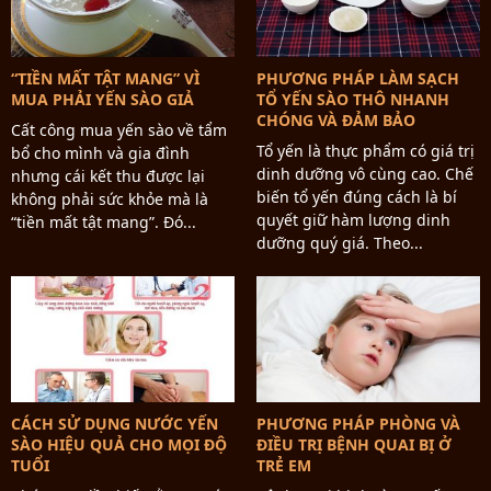
“TIỀN MẤT TẬT MANG” VÌ
PHƯƠNG PHÁP LÀM SẠCH
MUA PHẢI YẾN SÀO GIẢ
TỔ YẾN SÀO THÔ NHANH
CHÓNG VÀ ĐẢM BẢO
Cất công mua yến sào về tẩm
Tổ yến là thực phẩm có giá trị
bổ cho mình và gia đình
dinh dưỡng vô cùng cao. Chế
nhưng cái kết thu được lại
biến tổ yến đúng cách là bí
không phải sức khỏe mà là
quyết giữ hàm lượng dinh
“tiền mất tật mang”. Đó...
dưỡng quý giá. Theo...
CÁCH SỬ DỤNG NƯỚC YẾN
PHƯƠNG PHÁP PHÒNG VÀ
SÀO HIỆU QUẢ CHO MỌI ĐỘ
ĐIỀU TRỊ BỆNH QUAI BỊ Ở
TUỔI
TRẺ EM