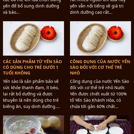
yến để bổ sung dinh dưỡng
yến vẫn nổi tiếng về giá trị
và bảo...
dinh dưỡng cao rất...
CÁC SẢN PHẨM TỪ YẾN SÀO
CÔNG DỤNG CỦA NƯỚC YẾN
CÓ DÙNG CHO TRẺ DƯỚI 1
SÀO ĐỐI VỚI CƠ THỂ TRẺ
TUỔI KHÔNG
NHỎ
Yến sào là sản phẩm bảo vệ
Công dụng của nước Yến Sào
sức khỏe thanh đạm, ít béo,
đối với cơ thể trẻ nhỏ Nước
lại rất bổ dưỡng và được
Yến được chiết xuất từ 100%
khuyên là nên dùng cho trẻ
tổ Yến Sào Khánh Hòa, có
biếng ăn, suy dinh dưỡng....
chứa tới gần 60% chất...