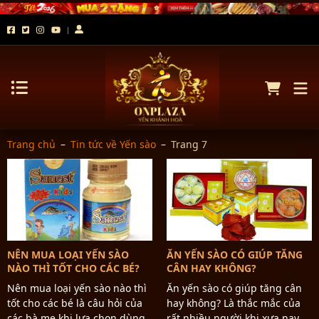
Trang chủ
–
Tin tức về Yến sào
–
Trang 7
NÊN MUA LOẠI YẾN SÀO
ĂN YẾN SÀO CÓ GIÚP TĂNG
NÀO THÌ TỐT CHO CÁC BÉ?
CÂN HAY KHÔNG?
Nên mua loại yến sào nào thì
Ăn yến sào có giúp tăng cân
tốt cho các bé là câu hỏi của
hay không? Là thắc mắc của
các bà mẹ khi lựa chọn dùng
rất nhiều người khi xưa nay