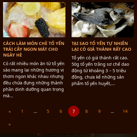
CÁCH LÀM MÓN CHÈ TỔ YẾN
TẠI SAO TỔ YẾN TỰ NHIÊN
TRÁI CÂY NGON MÁT CHO
LẠI CÓ GIÁ THÀNH RẤT CAO
NGÀY HÈ
Tổ yến có giá thành rất cao.
Có rất nhiều món ăn từ tổ yến
50g tổ yến trắng sơ chế dao
sào mang lại những hương vị
động từ khoảng 3 – 5 triệu
thơm ngon khác nhau nhưng
đồng, chưa kể những sản
đều chứa đựng những thành
phẩm tổ yến huyết,...
phần dinh dưỡng quan trọng
mà...
«
1
…
5
6
7
8
9
…
14
»