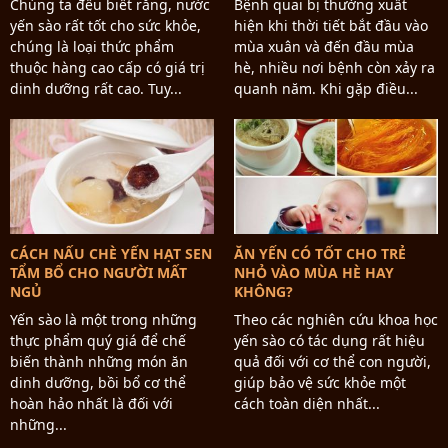
Chúng ta đều biết rằng, nước
Bệnh quai bị thường xuất
yến sào rất tốt cho sức khỏe,
hiện khi thời tiết bắt đầu vào
chúng là loại thức phẩm
mùa xuân và đến đầu mùa
thuộc hàng cao cấp có giá trị
hè, nhiều nơi bệnh còn xảy ra
dinh dưỡng rất cao. Tuy...
quanh năm. Khi gặp điều...
CÁCH NẤU CHÈ YẾN HẠT SEN
ĂN YẾN CÓ TỐT CHO TRẺ
TẨM BỔ CHO NGƯỜI MẤT
NHỎ VÀO MÙA HÈ HAY
NGỦ
KHÔNG?
Yến sào là một trong những
Theo các nghiên cứu khoa học
thực phẩm quý giá để chế
yến sào có tác dụng rất hiệu
biến thành những món ăn
quả đối với cơ thể con người,
dinh dưỡng, bồi bổ cơ thể
giúp bảo vệ sức khỏe một
hoàn hảo nhất là đối với
cách toàn diện nhất...
những...