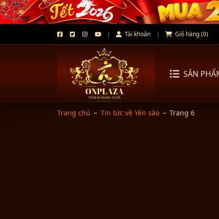
Tài khoản
Giỏ hàng (0)
SẢN PHẨ
Trang chủ
–
Tin tức về Yến sào
–
Trang 6