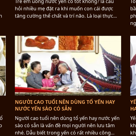
Trẻ em uống nước yến có tốt không? là câu
Tổ
hỏi nhiều mẹ đặt ra khi muốn con cái được
bầ
n
tăng cường thể chất và trí não. Là loại thực...
ph
ng
NGƯỜI CAO TUỔI NÊN DÙNG TỔ YẾN HAY
YẾ
NƯỚC YẾN SÀO CÓ SẴN
H
bổ
Người cao tuổi nên dùng tổ yến hay nước yến
Yế
o
sào có sẵn là vấn đề mọi người nên lưu tâm
kh
nhé. Dẫu biết trong yến có rất nhiều công...
kh