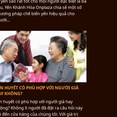
 yến sào rất tốt cho mọi người đặc biệt là bà
u, Yến Khánh Hòa Onplaza chia sẻ một số
ương pháp chế biến yến hiệu quả cho
ười...
N HUYẾT CÓ PHÙ HỢP VỚI NGƯỜI GIÀ
AY KHÔNG?
n huyết có phù hợp với người già hay
ông? Không ít người đã đặt ra câu hỏi này
i đến cửa hàng của chúng tôi. Với giá trị