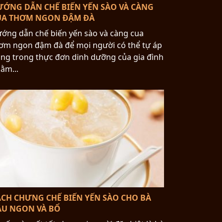
ƯỚNG DẪN CHẾ BIẾN YẾN SÀO VÀ CÀNG
UA THƠM NGON ĐẬM ĐÀ
ớng dẫn chế biến yến sào và càng cua
ơm ngon đậm đà để mọi người có thể tự áp
ng trong thực đơn dinh dưỡng của gia đình
ằm...
ÁCH CHƯNG CHẾ BIẾN YẾN SÀO CHO BÀ
ẦU NGON VÀ BỔ