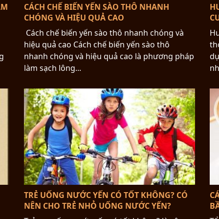
ẢM
CÁCH CHẾ BIẾN YẾN SÀO THÔ NHANH
H
CHÓNG VÀ HIỆU QUẢ CAO
C
Cách chế biến yến sào thô nhanh chóng và
Hư
hiệu quả cao Cách chế biến yến sào thô
th
g
nhanh chóng và hiệu quả cao là phương pháp
dụ
làm sạch lông...
nh
TRẺ UỐNG NƯỚC YẾN CÓ TỐT KHÔNG? CÓ
C
NÊN CHO TRẺ NHỎ UỐNG NƯỚC YẾN?
B