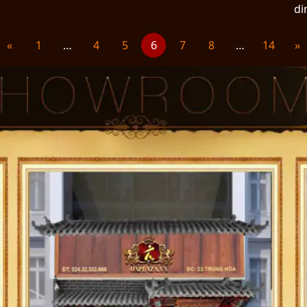
di
«
1
…
4
5
6
7
8
…
14
»