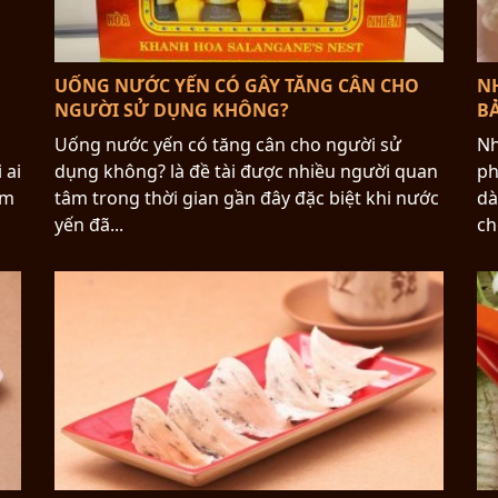
UỐNG NƯỚC YẾN CÓ GÂY TĂNG CÂN CHO
N
NGƯỜI SỬ DỤNG KHÔNG?
B
Uống nước yến có tăng cân cho người sử
Nh
 ai
dụng không? là đề tài được nhiều người quan
ph
ăm
tâm trong thời gian gần đây đặc biệt khi nước
dà
yến đã...
ch