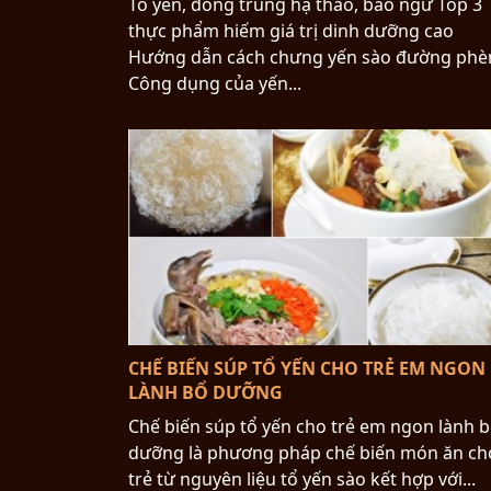
Tổ yên, đông trùng hạ thảo, bào ngư Top 3
thực phẩm hiếm giá trị dinh dưỡng cao
Hướng dẫn cách chưng yến sào đường phè
Công dụng của yến...
CHẾ BIẾN SÚP TỔ YẾN CHO TRẺ EM NGON
LÀNH BỔ DƯỠNG
Chế biến súp tổ yến cho trẻ em ngon lành 
dưỡng là phương pháp chế biến món ăn ch
trẻ từ nguyên liệu tổ yến sào kết hợp với...