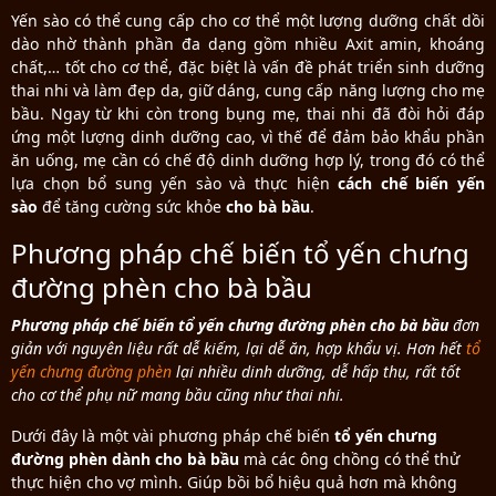
Yến sào có thể cung cấp cho cơ thể một lượng dưỡng chất dồi
dào nhờ thành phần đa dạng gồm nhiều Axit amin, khoáng
chất,… tốt cho cơ thể, đặc biệt là vấn đề phát triển sinh dưỡng
thai nhi và làm đẹp da, giữ dáng, cung cấp năng lượng cho mẹ
bầu. Ngay từ khi còn trong bụng mẹ, thai nhi đã đòi hỏi đáp
ứng một lượng dinh dưỡng cao, vì thế để đảm bảo khẩu phần
ăn uống, mẹ cần có chế độ dinh dưỡng hợp lý, trong đó có thể
lựa chọn bổ sung yến sào và thực hiện
cách chế biến yến
sào
để tăng cường sức khỏe
cho bà bầu
.
Phương pháp chế biến tổ yến chưng
đường phèn cho bà bầu
Phương pháp chế biến tổ yến chưng đường phèn cho bà bầu
đơn
giản với nguyên liệu rất dễ kiếm, lại dễ ăn, hợp khẩu vị. Hơn hết
tổ
yến chưng đường phèn
lại nhiều dinh dưỡng, dễ hấp thụ, rất tốt
cho cơ thể phụ nữ mang bầu cũng như thai nhi.
Dưới đây là một vài phương pháp chế biến
tổ yến chưng
đường phèn dành cho bà bầu
mà các ông chồng có thể thử
thực hiện cho vợ mình. Giúp bồi bổ hiệu quả hơn mà không