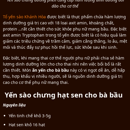
dào cho cơ thể
Tổ yến sào Khánh Hòa
được biết là thực phẩm chứa hàm lượng
dinh dưỡng giá trị cao với 18 loại axit amin, khoáng chất,
protein …rất cần thiết cho sức khỏe phụ nữ mang bầu. Đặc biệt
axit amin Tryptophan trong tổ yến được biết là có hiệu quả làm
giảm các triệu chứng về trầm cảm, giảm cẳng thẳng, lo âu, mệt
mỏi và thúc đẩy sự phục hồi thể lực, sức khỏe sau khi sinh.
Đặc biệt, khi mang thai cơ thể người phụ nữ phải chia sẻ hàm
lượng dinh dưỡng lớn cho cho thai nhi nên việc bổi bổ là rất
cần thiết. Món
ăn yến cho bà bầu
này có vị ngọt dễ ăn, dễ hấp
thụ, hợp khẩu vị nhiều người, sẽ là nguồn dinh dưỡng giá trị
cao cho cơ thể phụ nữ mang thai.
Yến sào chưng hạt sen cho bà bầu
Nguyên liệu
Yến tinh chế khô 3-5g
Hạt sen khô 16 hạt