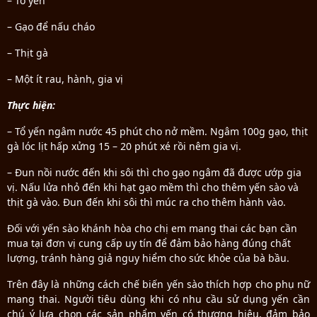
– Tổ yến
– Gạo để nấu cháo
– Thịt gà
– Một ít rau, hành, gia vị
Thực hiện:
– Tổ yến ngâm nước 45 phút cho nở mềm. Ngâm 100g gạo, thịt
gà lóc lịt hấp xửng 15 – 20 phút xé rồi nêm gia vị.
– Đun nồi nước đến khi sôi thì cho gạo ngâm đã được ướp gia
vị. Nấu lửa nhỏ đến khi hạt gạo mềm thì cho thêm yến sào và
thịt gà vào. Đun đến khi sôi thì múc ra cho thêm hành vào.
Đối với yến sào khánh hòa cho chị em mang thai các bạn cần
mua tại đơn vị cung cấp uy tín để đảm bảo hàng đúng chất
lượng, tránh hàng giả nguy hiểm cho sức khỏe của bà bầu.
Trên đây là những cách chế biến yến sào thích hợp cho phụ nữ
mang thai. Người tiêu dùng khi có nhu cầu sử dụng yến cần
chú ý lựa chọn các sản phẩm yến có thương hiệu, đảm bảo