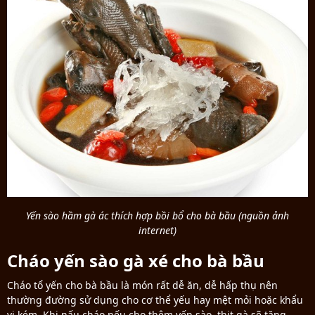
Yến sào hầm gà ác thích hợp bồi bổ cho bà bầu (nguồn ảnh
internet)
Cháo yến sào gà xé cho bà bầu
Cháo tổ yến cho bà bầu là món rất dễ ăn, dễ hấp thụ nên
thường đường sử dụng cho cơ thể yếu hay mệt mỏi hoặc khẩu
vị kém. Khi nấu cháo nếu cho thêm yến sào, thịt gà sẽ tăng