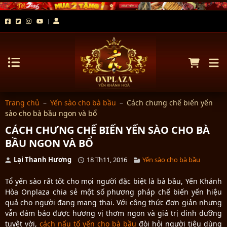
Trang chủ
–
Yến sào cho bà bầu
–
Cách chưng chế biến yến
sào cho bà bầu ngon và bổ
CÁCH CHƯNG CHẾ BIẾN YẾN SÀO CHO BÀ
BẦU NGON VÀ BỔ
Lại Thanh Hương
18 Th11, 2016
Yến sào cho bà bầu
Tổ yến sào rất tốt cho mọi người đặc biệt là bà bầu, Yến Khánh
Hòa Onplaza chia sẻ một số phương pháp chế biến yến hiệu
quả cho người đang mang thai. Với công thức đơn giản nhưng
vẫn đảm bảo được hương vị thơm ngon và giá trị dinh dưỡng
tuyệt vời,
cách nấu tổ yến cho bà bầu
đòi hỏi người tiêu dùng