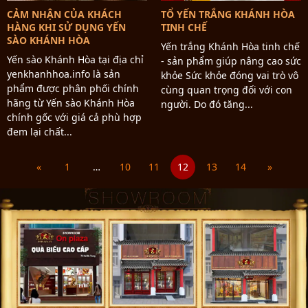
CẢM NHẬN CỦA KHÁCH
TỔ YẾN TRẮNG KHÁNH HÒA
HÀNG KHI SỬ DỤNG YẾN
TINH CHẾ
SÀO KHÁNH HÒA
Yến trắng Khánh Hòa tinh chế
Yến sào Khánh Hòa tại địa chỉ
- sản phẩm giúp nâng cao sức
yenkhanhhoa.info là sản
khỏe Sức khỏe đóng vai trò vô
phẩm được phân phối chính
cùng quan trọng đối với con
hãng từ Yến sào Khánh Hòa
người. Do đó tăng...
chính gốc với giá cả phù hợp
đem lại chất...
«
1
…
10
11
12
13
14
»