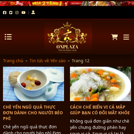
Trang chủ
–
Tin tức về Yến sào
–
Trang 12
CHÈ YẾN NGŨ QUẢ THỰC
CÁCH CHẾ BIẾN VI CÁ MẬP
ĐƠN DÀNH CHO NGƯỜI BÉO
GIÚP BẠN CÓ ĐÔI MẮT KHỎE
PHÌ
Không quá đơn giản như chè
Chè yến ngũ quả thực đơn
yến chưng đường phèn hay
dành cho người béo phì Đơn
soup vi cá. Soup vi cá lại là