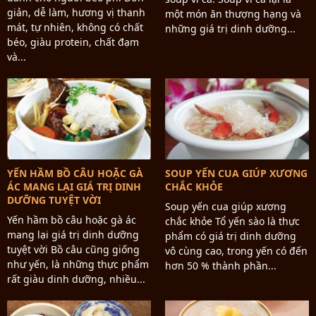
giản, dễ làm, hương vị thanh
một món ăn thượng hạng và
mát, tự nhiên, không có chất
những giá trị dinh dưỡng...
béo, giàu protein, chất đạm
và...
YẾN HẦM BỒ CÂU HOẶC GÀ
SOUP YẾN CUA GIÚP XƯƠNG
ÁC MANG LẠI GIÁ TRỊ DINH
CHẮC KHỎE
DƯỠNG TUYỆT VỜI
Soup yến cua giúp xương
Yến hầm bồ câu hoặc gà ác
chắc khỏe Tổ yến sào là thực
mang lại giá trị dinh dưỡng
phẩm có giá trị dinh dưỡng
tuyệt vời Bồ câu cũng giống
vô cùng cao, trong yến có đến
như yến, là những thực phẩm
hơn 50 % thành phần...
rất giàu dinh dưỡng, nhiều...