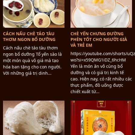
CÁCH NẤU CHÈ TÁO TÀU
CHÈ YẾN CHƯNG ĐƯỜNG
THƠM NGON BỔ DƯỠNG
PHÈN TỐT CHO NGƯỜI GIÀ
VÀ TRẺ EM
Cách nấu chè táo tàu thơm
https://youtube.com/shorts/u
ngon bổ dưỡng Tổ yến sào là
wo?si=x59QMG1iDZ_6hcHM
một món quà vô giá mà tạo
Yến là món ăn vô cùng bổ
hóa ban tặng cho con người.
dưỡng và có giá trị kinh tế
Với những giá trị dinh...
cao. Hiện nay, có rất nhiều các
thực phẩm, đồ uống được
chiết xuất từ...