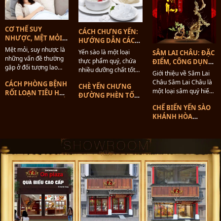
CƠ THỂ SUY
CÁCH CHƯNG YẾN:
NHƯỢC, MỆT MỎI
HƯỚNG DẪN CÁCH
NÊN ĂN GÌ PHỤC
CHƯNG KHÔNG BỊ
Mệt mỏi, suy nhược là
Yến sào là một loại
SÂM LAI CHÂU: ĐẶC
HỒI NHANH
MẤT CHẤT
những vấn đề thường
thực phẩm quý, chứa
ĐIỂM, CÔNG DỤNG,
CHÓNG
gặp ở đối tượng lao
nhiều dưỡng chất tốt
ĐỊA CHỈ MUA
Giới thiệu về Sâm Lai
động, học tập quá
cho sức khỏe. Tuy
Châu Sâm Lai Châu là
CÁCH PHÒNG BỆNH
mức, một số khác do
CHÈ YẾN CHƯNG
nhiên, cách chế biến
một loại sâm quý hiếm
RỐI LOẠN TIÊU HÓA
bệnh lý và tác nhân
ĐƯỜNG PHÈN TỐT
yến cũng rất quan
có nguồn gốc từ tỉnh
Ở NGƯỜI CAO TUỔI
bên ngoài tác động. Khi
CHO NGƯỜI GIÀ VÀ
trọng để giữ được
CHẾ BIẾN YẾN SÀO
Lai Châu, Việt Nam.
cơ thể...
TRẺ EM
hương vị thơm ngon,
KHÁNH HÒA
Đây là loại sâm mang
bổ dưỡng...
CHƯNG SÂM NGỌC
đặc trưng riêng biệt
LINH CỦA CHUYÊN
của vùng...
GIA DINH DƯỠNG