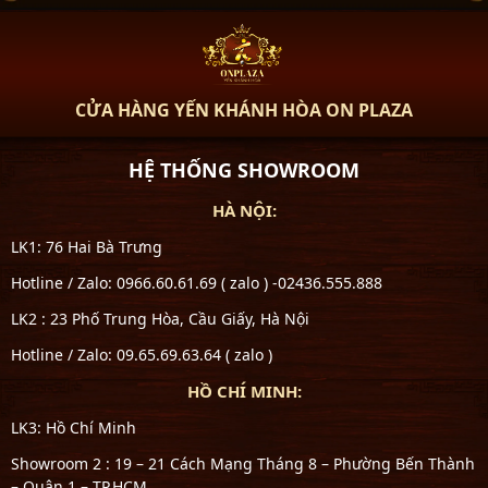
CỬA HÀNG YẾN KHÁNH HÒA ON PLAZA
HỆ THỐNG SHOWROOM
HÀ NỘI:
LK1: 76 Hai Bà Trưng
Hotline / Zalo: 0966.60.61.69 ( zalo ) -02436.555.888
LK2 : 23 Phố Trung Hòa, Cầu Giấy, Hà Nội
Hotline / Zalo: 09.65.69.63.64 ( zalo )
HỒ CHÍ MINH:
LK3: Hồ Chí Minh
Showroom 2 : 19 – 21 Cách Mạng Tháng 8 – Phường Bến Thành
– Quận 1 – TP.HCM