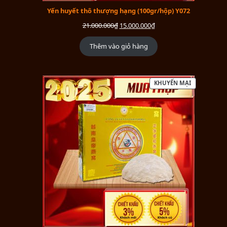
Yến huyết thô thượng hạng (100gr/hộp) Y072
21.000.000
₫
15.000.000
₫
Thêm vào giỏ hàng
KHUYẾN MẠI