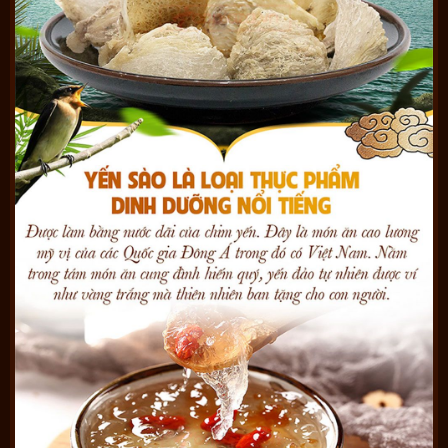
của chim yến đã tạo ra màu sắc khác nhau, tổ yến màu càng
đậm thì giá trị dinh dưỡng càng cao, chi phí cũng cao hơn. Tuy
nhiên, tổ yến trắng sơ chế vẫn là loại được được ưa chuộng và
sử dụng phổ biến nhất.
Khánh Hòa là nơi có chất lượng yến
tốt nhất
Điều kiện tự nhiên, khí hậu, địa hình của Khánh Hòa rất phù
hợp cho yến sinh trưởng và phát triển. Lịch sử kiến tạo bao
quanh là biển, với các hang đá sâu, nhiều nhũ thạch nằm xa
ngoài biển khơi, chim yến làm tổ tại đây được thừa hưởng mọi
điều kiện từ thiên nhiên. Do đó, yến Khánh Hòa có chất lượng
tốt nhất Đông Nam Á.
Tham khảo thêm sản phẩm rất tốt cho sức khỏe của chúng ta:
Tổ Yến Thô Trắng Cao Cấp Thượng Hạng 100g Y067
Lưu ý : Yến Khánh Hòa là thương hiệu uy tín, nhận được nhiều
giải thưởng lớn của nhà nước như Hàng Việt Nam chất lượng
cao, thương hiệu vàng, Huân chương lao động, Giấy chứng nhận