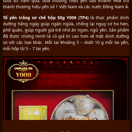
suốt 85 năm qua, đưa thương hiệu yến sào Khánh Hòa trở
thành thương hiệu yến số 1 Việt Nam và các nước Đông Nam Á.
Tổ yến trắng sơ chế hộp 50g Y009 (TP4)
là thực phẩm dinh
dưỡng hằng ngày giúp ngăn ngừa, chống lại nguy cơ ho hen,
phế quản, giúp người già trẻ nhỏ ăn ngon, ngủ yên. Sản phẩm
đã được chứng minh là có giá trị cao hơn về mặt dinh dưỡng
so với các loại khác. Mỗi tai khoảng 5 – dưới 10 g mỗi tai yến,
mỗi hộp từ 5 – 7 tai yến.