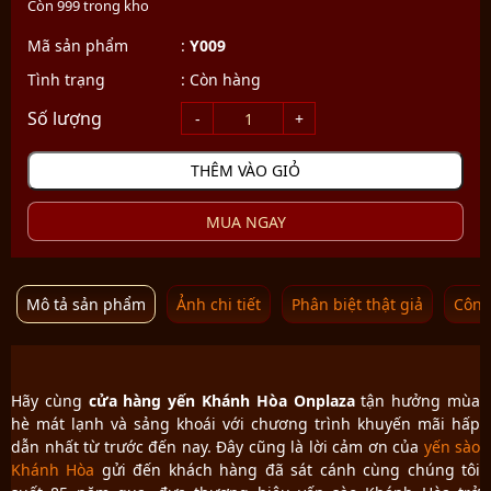
Còn 999 trong kho
Mã sản phẩm
:
Y009
Tình trạng
:
Còn hàng
THÊM VÀO GIỎ
MUA NGAY
Mô tả sản phẩm
Ảnh chi tiết
Phân biệt thật giả
Công
Hãy cùng
cửa hàng yến Khánh Hòa Onplaza
tận hưởng mùa
hè mát lạnh và sảng khoái với chương trình khuyến mãi hấp
dẫn nhất từ trước đến nay. Đây cũng là lời cảm ơn của
yến sào
Khánh Hòa
gửi đến khách hàng đã sát cánh cùng chúng tôi