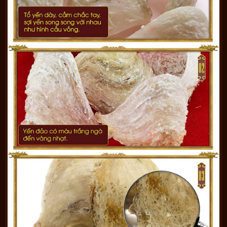
Đối tượng sử dụng yến sơ chế
Phù hợp với mọi đối tượng. Những đối tượng sau đây sử dụng
mang lại hiệu quả cao
– Người già.
– Người làm việc lao động căng thẳng, mệt mỏi, tinh thần uể
oải.
– Người có sức khỏe kém.
– Trẻ nhỏ kém ăn, suy dinh dưỡng, còi xương chậm lớn.
– Người có sức đề kháng kém, thường xuyên mắc các bệnh
viêm phổi, viêm họng, viêm thanh quản khi thay đổi thời tiết.
– Phụ nữ có thai và cho con bú
– Người mới ốm dậy, bị suy nhược cơ thể.
Gợi ý cách chưng tổ yến ngon bổ dưỡng tại bài viết sau:
Cách
Chưng Yến: Hướng Dẫn Cách Chưng Không Bị Mất Chất