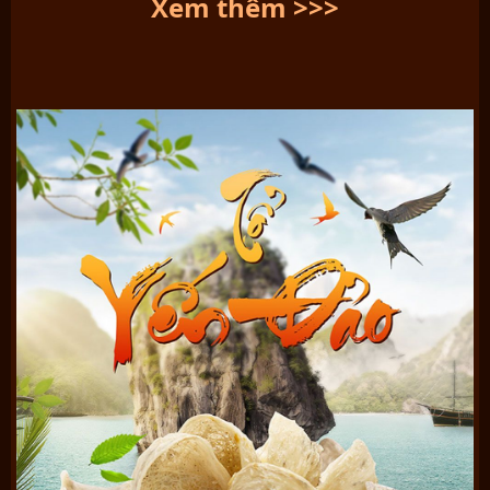
Xem thêm >>>
Tổ yến trắng sơ chế 50g TP4 từ yến đảo thiên nhiên Khánh Hòa
Rất nhiều khách hàng thắc mắc vì sao có giá cả như nhau
nhưng yến Khánh Hòa vẫn thơm ngon và tự nhiên hơn nhiều
loại yến khác. Nguyên nhân là do yến Khánh Hòa là yến 100 %
từ tự nhiên, hoàn toàn không phải yến nuôi công nghiệp hoặc
yến đã qua hóa chất. Do đó,
yến Khánh Hòa
luôn là lựa chọn
hàng đầu của người tiêu dùng.
Tổ yến trắng sơ chế
là
tổ yến nguyên chiếc
, vẫn giữ nguyên
hình dạng ban đầu, chỉ được xử lí qua công đoạn thủ công là
làm sạch lông và tạp chất dính trên tổ yến. Có 3 loại tổ yến là
yến trắng, yên hồng và yến huyết. Do đặc tính và nơi làm tổ