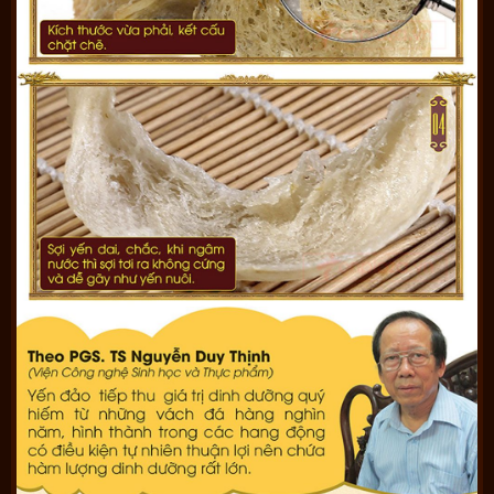
**
Lưu ý
:
– Sản phẩm không phải là thuốc không có tác dụng thay thế
thuốc chữa bệnh.
– Tác dụng của sản phẩm có thể thay đổi tùy theo tình trạng cơ
địa của mỗi người.
Ảnh chi tiết sản phẩm: