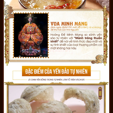
vệ sinh an toàn thực phẩm….
Công ty yến sào Khánh Hòa được rất nhiều giải thưởng
thương hiệu Việt
Bên cạnh đó,
tổ yến tốt cho trẻ em
giúp ngăn ngừa, chống lại
nguy cơ ho hen, phế quản giúp trẻ ăn ngon chóng lớn tăng
cường hệ thống miễn dịch
Sản phẩm đã được cấp giấy chứng nhận tiêu chuẩn chất
lượng mã số: 7111/2012/YT/CNTC
Tiêu chuẩn cơ sở số : 01/2012/TCCS