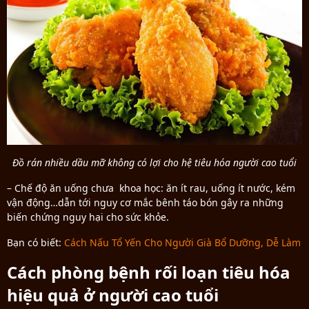
Đồ rán nhiều dầu mỡ không có lợi cho hệ tiêu hóa người cao tuổi
– Chế độ ăn uống chưa khoa học: ăn ít rau, uống ít nước, kém
vận động…dẫn tới nguy cơ mắc bênh táo bón gây ra những
biến chứng nguy hại cho sức khỏe.
Bạn có biết:
Cách Nấu Tổ Yến Cho Người Già Bổ Dưỡng, Dễ Làm
Cách phòng bệnh rối loạn tiêu hóa
hiệu quả ở người cao tuổi