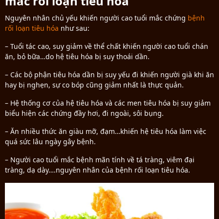
mắc rối loạn tiêu hóa
Nguyên nhân chủ yếu khiến người cao tuổi mắc chứng
bệnh
rối loạn tiêu hóa
như sau:
– Tuổi tác cao, suy giảm về thể chất khiến người cao tuổi chán
ăn, bỏ bữa…do hệ tiêu hóa bị suy thoái dần.
– Các bộ phận tiêu hóa dần bị suy yếu đi khiến người già khi ăn
hay bị nghẹn, sự co bóp cũng giảm nhất là thực quản.
– Hệ thống cơ của hệ tiêu hóa và các men tiêu hóa bị suy giảm
biểu hiện các chứng đầy hơi, đi ngoài, sôi bụng.
– Ăn nhiều thức ăn giàu mỡ, đạm…khiến hệ tiêu hóa làm việc
quá sức lâu ngày gây bệnh.
– Người cao tuổi mắc bệnh mãn tính về tá tràng, viêm đại
tràng, dạ dày….nguyên nhân của bệnh rối loạn tiêu hóa.