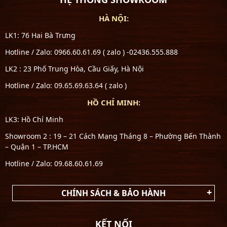
HÀ NỘI:
LK1: 76 Hai Bà Trưng
Hotline / Zalo: 0966.60.61.69 ( zalo ) -02436.555.888
LK2 : 23 Phố Trung Hòa, Cầu Giấy, Hà Nội
Hotline / Zalo: 09.65.69.63.64 ( zalo )
HỒ CHÍ MINH:
LK3: Hồ Chí Minh
Showroom 2 : 19 – 21 Cách Mạng Tháng 8 – Phường Bến Thành
– Quận 1 – TP.HCM
Hotline / Zalo: 09.68.60.61.69
CHÍNH SÁCH & BẢO HÀNH
KẾT NỐI