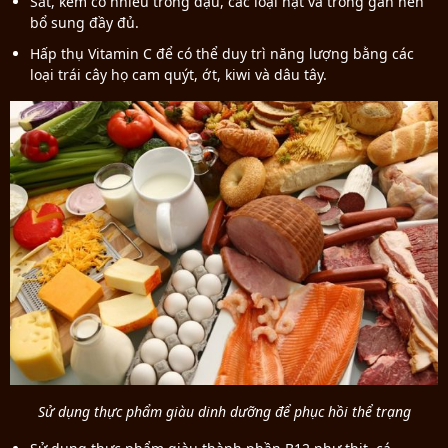
Sắt, kẽm có nhiều trong đậu, các loại hạt và trong gan nên
bổ sung đầy đủ.
Hấp thụ Vitamin C để có thể duy trì năng lượng bằng các
loại trái cây họ cam quýt, ớt, kiwi và dâu tây.
Sử dụng thực phẩm giàu dinh dưỡng để phục hồi thể trạng