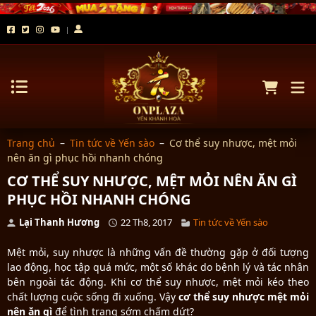
Trang chủ
–
Tin tức về Yến sào
–
Cơ thể suy nhược, mệt mỏi
nên ăn gì phục hồi nhanh chóng
CƠ THỂ SUY NHƯỢC, MỆT MỎI NÊN ĂN GÌ
PHỤC HỒI NHANH CHÓNG
Lại Thanh Hương
22 Th8, 2017
Tin tức về Yến sào
Mệt mỏi, suy nhược là những vấn đề thường gặp ở đối tượng
lao động, học tập quá mức, một số khác do bệnh lý và tác nhân
bên ngoài tác động. Khi cơ thể suy nhược, mệt mỏi kéo theo
chất lượng cuộc sống đi xuống. Vậy
cơ thể suy nhược mệt mỏi
nên ăn gì
để tình trạng sớm chấm dứt?