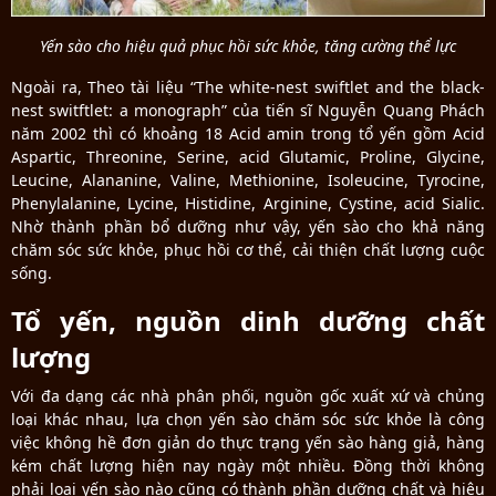
Yến sào cho hiệu quả phục hồi sức khỏe, tăng cường thể lực
Ngoài ra, Theo tài liệu “The white-nest swiftlet and the black-
nest switftlet: a monograph” của tiến sĩ Nguyễn Quang Phách
năm 2002 thì có khoảng 18 Acid amin trong tổ yến gồm Acid
Aspartic, Threonine, Serine, acid Glutamic, Proline, Glycine,
Leucine, Alananine, Valine, Methionine, Isoleucine, Tyrocine,
Phenylalanine, Lycine, Histidine, Arginine, Cystine, acid Sialic.
Nhờ thành phần bổ dưỡng như vậy, yến sào cho khả năng
chăm sóc sức khỏe, phục hồi cơ thể, cải thiện chất lượng cuộc
sống.
Tổ yến, nguồn dinh dưỡng chất
lượng
Với đa dạng các nhà phân phối, nguồn gốc xuất xứ và chủng
loại khác nhau, lựa chọn yến sào chăm sóc sức khỏe là công
việc không hề đơn giản do thực trạng yến sào hàng giả, hàng
kém chất lượng hiện nay ngày một nhiều. Đồng thời không
phải loại yến sào nào cũng có thành phần dưỡng chất và hiệu