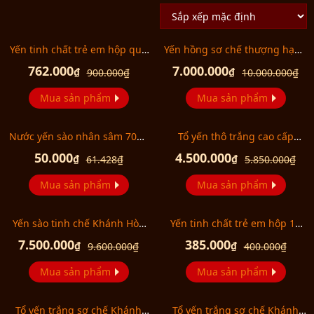
Yến tinh chất trẻ em hộp quà
Yến hồng sơ chế thượng hạng
tặng cao cấp 15 gói Y175
(100gr/hộp) Y073
762.000
7.000.000
₫
₫
900.000
₫
10.000.000
₫
Mua sản phẩm
Mua sản phẩm
Nước yến sào nhân sâm 70ml
Tổ yến thô trắng cao cấp
1 lọ Y031
thượng hạng 100g Y067
50.000
4.500.000
₫
₫
61.428
₫
5.850.000
₫
Mua sản phẩm
Mua sản phẩm
Yến sào tinh chế Khánh Hòa
Yến tinh chất trẻ em hộp 10
100g Y017 (H014G)
gói Y174
7.500.000
385.000
₫
₫
9.600.000
₫
400.000
₫
Mua sản phẩm
Mua sản phẩm
Tổ yến trắng sơ chế Khánh
Tổ yến trắng sơ chế Khánh