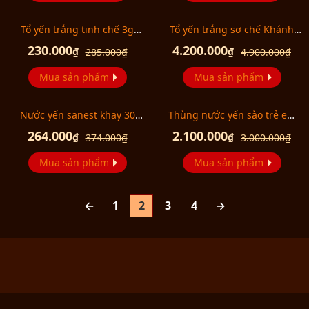
Tổ yến trắng tinh chế 3g
Tổ yến trắng sơ chế Khánh
(H011) Khánh Hòa Y016
Hòa 50g TP5 (055) Y008
230.000
4.200.000
₫
₫
285.000
₫
4.900.000
₫
Mua sản phẩm
Mua sản phẩm
Nước yến sanest khay 30
Thùng nước yến sào trẻ em
lon(K) 190ml
Sanest Kid
264.000
2.100.000
₫
₫
374.000
₫
3.000.000
₫
Mua sản phẩm
Mua sản phẩm
←
1
2
3
4
→