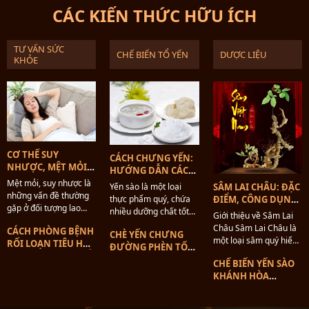
CÁC KIẾN THỨC HỮU ÍCH
TƯ VẤN SỨC
CHẾ BIẾN TỔ YẾN
DƯỢC LIỆU
KHỎE
CƠ THỂ SUY
CÁCH CHƯNG YẾN:
NHƯỢC, MỆT MỎI
HƯỚNG DẪN CÁCH
NÊN ĂN GÌ PHỤC
CHƯNG KHÔNG BỊ
Mệt mỏi, suy nhược là
Yến sào là một loại
SÂM LAI CHÂU: ĐẶC
HỒI NHANH
MẤT CHẤT
những vấn đề thường
thực phẩm quý, chứa
ĐIỂM, CÔNG DỤNG,
CHÓNG
gặp ở đối tượng lao
nhiều dưỡng chất tốt
ĐỊA CHỈ MUA
Giới thiệu về Sâm Lai
động, học tập quá
cho sức khỏe. Tuy
Châu Sâm Lai Châu là
CÁCH PHÒNG BỆNH
mức, một số khác do
CHÈ YẾN CHƯNG
nhiên, cách chế biến
một loại sâm quý hiếm
RỐI LOẠN TIÊU HÓA
bệnh lý và tác nhân
ĐƯỜNG PHÈN TỐT
yến cũng rất quan
có nguồn gốc từ tỉnh
Ở NGƯỜI CAO TUỔI
bên ngoài tác động. Khi
CHO NGƯỜI GIÀ VÀ
trọng để giữ được
CHẾ BIẾN YẾN SÀO
Lai Châu, Việt Nam.
cơ thể...
TRẺ EM
hương vị thơm ngon,
KHÁNH HÒA
Đây là loại sâm mang
bổ dưỡng...
CHƯNG SÂM NGỌC
đặc trưng riêng biệt
LINH CỦA CHUYÊN
của vùng...