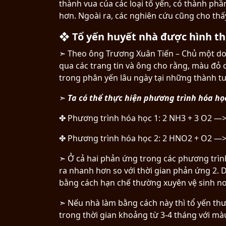
thành vua của các loại tổ yến, có thành ph
hơn. Ngoài ra, các nghiên cứu cũng cho thấ
❖ Tổ yến huyết nhà được hình t
➣ Theo ông Trương Xuân Tiến – Chủ một doa
qua các trang tin và ông cho rằng, màu đỏ
trong phân yến lâu ngày tại những thành t
➣
Ta có thể thực hiện phương trình hóa họ
✤ Phương trình hóa học 1: 2 NH3 + 3 O2 —>
✤ Phương trình hóa học 2: 2 HNO2 + O2 —> 
➣ Ở cả hai phản ứng trong các phương trình
ra nhanh hơn so với thời gian phản ứng 2. 
bằng cách hạn chế thường xuyên vệ sinh nơ
➣ Nếu nhà làm bằng cách này thì tổ yến thư
trong thời gian khoảng từ 3-4 tháng với m