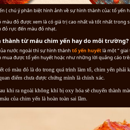
n ( chú ý phân biệt hình ảnh về sự hình thành của: tổ yến h
ó màu đỏ được xem là có giá trị cao nhất và tốt nhất trong s
u đỏ rực đến màu đỏ nhạt.
h thành từ máu chim yến hay do môi trường?
của nước ngoài thì sự hình thành
tổ yến huyết
là một “ gia
 mua được tổ yến huyết hoặc như những lời quảng cáo trên
t có màu đỏ là do trong quá trình làm tổ, chim yến phải
 quan điểm chưa được chứng mình là chính xác.
 sau khi ra ngoài không khí bị oxy hóa sẽ chuyển thành 
ó máu của chim yến là hoàn toàn sai lầm.