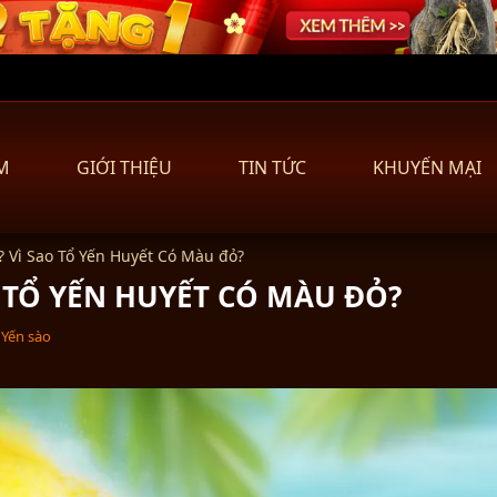
M
GIỚI THIỆU
TIN TỨC
KHUYẾN MẠI
ì? Vì Sao Tổ Yến Huyết Có Màu đỏ?
O TỔ YẾN HUYẾT CÓ MÀU ĐỎ?
 Yến sào