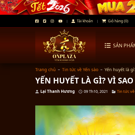
Tài khoản
Giỏ hàng (0)
SẢN PHẨ
Trang chủ
–
Tin tức về Yến sào
–
Yến huyết là g
YẾN HUYẾT LÀ GÌ? VÌ SA
Lại Thanh Hương
09 Th10, 2021
Tin tức về