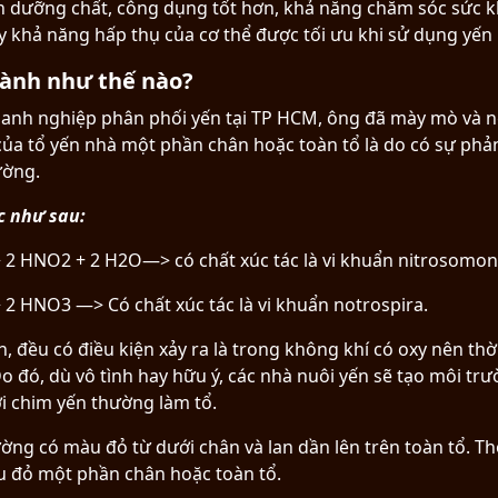
ần dưỡng chất, công dụng tốt hơn, khả năng chăm sóc sức k
y khả năng hấp thụ của cơ thể được tối ưu khi sử dụng yến 
hành như thế nào?
nh nghiệp phân phối yến tại TP HCM, ông đã mày mò và ng
 của tổ yến nhà một phần chân hoặc toàn tổ là do có sự ph
ường.
c như sau:
 2 HNO2 + 2 H2O—> có chất xúc tác là vi khuẩn nitrosomon
2 HNO3 —> Có chất xúc tác là vi khuẩn notrospira.
, đều có điều kiện xảy ra là trong không khí có oxy nên th
Do đó, dù vô tình hay hữu ý, các nhà nuôi yến sẽ tạo môi t
i chim yến thường làm tổ.
ờng có màu đỏ từ dưới chân và lan dần lên trên toàn tổ. 
àu đỏ một phần chân hoặc toàn tổ.