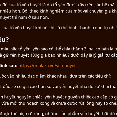
ỏ của tổ yến huyết là do tổ yến được xây trên các bề mặt v
hiều hơn. Bởi theo kinh nghiệm của một vài chuyên gia kha
 huyết thì nằm ở sâu hơn.
ủa tổ yến huyết khi nó chỉ có thể hình thành trong tự nhi
êu?
màu sắc tổ yến, yến sào có thể chia thành 3 loại cơ bản là t
 gì? Yến huyết 100g giá bao nhiêu? dưới đây là lý giải từ cá
link sau:
https://onplaza.vn/yen-huyet
uộc vào nhiều đặc điểm khác nhau, dựa trên các tiêu chí:
t đảo sẽ có giá cao hơn so với yến huyết nhà do sự khai t
ến huyết nguyên chiếc: yến huyết nguyên chiếc cao cấp có gi
t, vừa mới thu hoạch xong và chưa được rút lông hay sơ chế
y được thể hiện rõ ràng, những sản phẩm yến huyết thật dù 