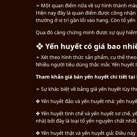
➣ Một quan điểm nữa về sự hình thành màu đ
Hiện nay đây là quan điểm được công nhận n
thường ở vị trí gần lối vào hang. Còn tổ yến
Qua đó càng chứng minh được sự quý hiếm c
❖ Yến huyết có giá bao nhi
➣ Xét theo hình thức sản phẩm, cụ thể theo 
Nhiều người tiêu dùng thắc mắc Yến huyết là
Tham khảo giá bán yến huyết chi tiết tại 
➣ Sự khác biệt về bảng giá yến huyết tùy th
✤ Yến huyết đảo và yến huyết nhà: yến huyế
✤ Yến huyết tinh chế và yến huyết sơ chế, y
nhà) bởi đây là loại tổ yến nguyên chất nhấ
✤ Yến huyết thật và yến huyết giả: Điều nà