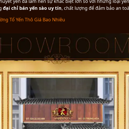
 huyết yến đã làm nên sự khác biệt lớn so với những loại y
ng
đại chỉ bán yến sào uy tín
, chất lượng để đảm bảo an to
ường Tổ Yến Thô Giá Bao Nhiêu