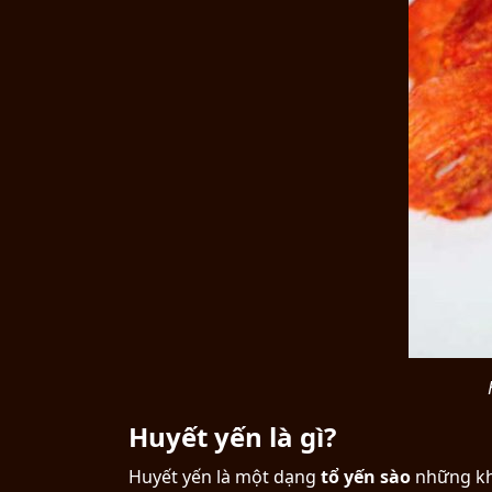
H
Huyết yến là gì?
Huyết yến là một dạng
tổ yến sào
những kh