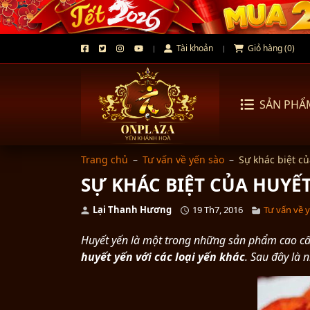
Tài khoản
Giỏ hàng (0)
SẢN PHẨ
Trang chủ
–
Tư vấn về yến sào
–
Sự khác biệt củ
SỰ KHÁC BIỆT CỦA HUYẾT
Lại Thanh Hương
19 Th7, 2016
Tư vấn về 
Huyết yến là một trong những sản phẩm cao cấp
huyết yến với các loại yến khác
. Sau đây là 