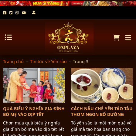
Trang chủ
–
Tin tức về Yến sào
–
Trang 3
QUÀ BIẾU Ý NGHĨA GIA ĐÌNH
CÁCH NẤU CHÈ YẾN TÁO TÀU
BỐ MẸ VÀO DỊP TẾT
THƠM NGON BỔ DƯỠNG
Chọn mua quà biếu ý nghĩa
Tổ yến sào là một món quà vô
gia đình bố mẹ vào dịp tết Tết
giá mà tạo hóa ban tặng cho
là thời điểm mọi người trong
con người. Với những giá trị