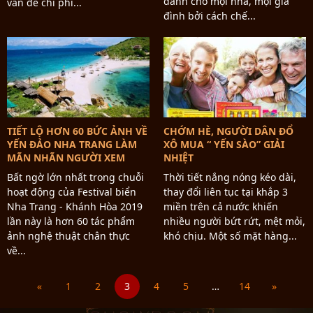
dành cho mọi nhà, mọi gia
vấn đề chi phí...
đình bởi cách chế...
TIẾT LỘ HƠN 60 BỨC ẢNH VỀ
CHỚM HÈ, NGƯỜI DÂN ĐỔ
YẾN ĐẢO NHA TRANG LÀM
XÔ MUA “ YẾN SÀO” GIẢI
MÃN NHÃN NGƯỜI XEM
NHIỆT
Bất ngờ lớn nhất trong chuỗi
Thời tiết nắng nóng kéo dài,
hoạt động của Festival biển
thay đổi liên tục tại khắp 3
Nha Trang - Khánh Hòa 2019
miền trên cả nước khiến
lần này là hơn 60 tác phẩm
nhiều người bứt rứt, mệt mỏi,
ảnh nghệ thuật chân thực
khó chịu. Một số mặt hàng...
về...
«
1
2
3
4
5
…
14
»