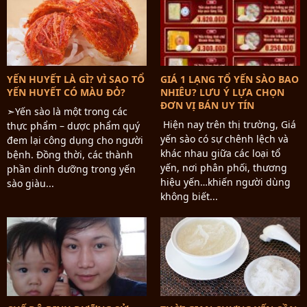
YẾN HUYẾT LÀ GÌ? VÌ SAO TỔ
GIÁ 1 LẠNG TỔ YẾN SÀO BAO
YẾN HUYẾT CÓ MÀU ĐỎ?
NHIÊU? LƯU Ý LỰA CHỌN
ĐƠN VỊ BÁN UY TÍN
➣Yến sào là một trong các
Hiện nay trên thị trường, Giá
thực phẩm – dược phẩm quý
yến sào có sự chênh lệch và
đem lại công dụng cho người
khác nhau giữa các loại tổ
bệnh. Đồng thời, các thành
yến, nơi phân phối, thương
phần dinh dưỡng trong yến
hiệu yến…khiến người dùng
sào giàu...
không biết...