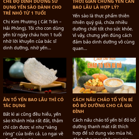
CHẾ ĐỘ DINH DƯỠNG SỬ
THỜI GIAN CHƯNG YẾN CẦN
DỤNG YẾN SÀO DÀNH CHO
BAO LÂU LÀ HỢP LÝ?
TRẺ NHỎ TỪ 1 TUỔI
Yến sào là thực phẩm thiên
Chị Kim Phương ( Cát Trân –
nhiên quý giá, chứa nhiều
Hải Phòng). Tôi cho con dùng
dưỡng chất tốt cho sức khỏe.
yến từ ngày cháu hơn 1 tuổi
Vì vậy, chưng yến đúng cách
nhờ lời khuyên của bác sĩ
đảm bảo dinh dưỡng vô cùng
dinh dưỡng, nhờ yến...
quan...
ĂN TỔ YẾN BAO LÂU THÌ CÓ
CÁCH NẤU CHÁO TỔ YẾN BÍ
TÁC DỤNG
ĐỎ BỔ DƯỠNG CHO CẢ GIA
ĐÌNH
Bất kì ai cũng đều hiểu, yến
Cách nấu cháo tổ yến bí đỏ bổ
sào Khánh Hòa rất đắt, thậm
dưỡng thanh mát rất thích
chí còn được ví như “vàng
hợp để sử dụng vào mùa hè,
ròng” của biển cả. Lo ngại về