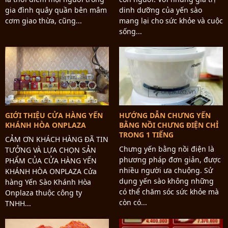
gia đình quây quần bên mâm
dinh dưỡng của yến sào
cơm giao thừa, cũng...
mang lại cho sức khỏe và cuộc
sống...
GIỚI THIỆU CỬA HÀNG YẾN
HƯỚNG DẪN CHƯNG YẾN
KHÁNH HÒA ONPLAZA
BẰNG NỒI CHƯNG ĐIỆN CHỈ
TRONG 1 TIẾNG
CẢM ƠN KHÁCH HÀNG ĐÃ TIN
Chưng yến bằng nồi điện là
TƯỞNG VÀ LỰA CHỌN SẢN
phương pháp đơn giản, được
PHẨM CỦA CỬA HÀNG YẾN
nhiều người ưa chuộng. Sử
KHÁNH HÒA ONPLAZA Cửa
dụng yến sào không những
hàng Yến Sào Khánh Hòa
có thể chăm sóc sức khỏe mà
Onplaza thuộc công ty
còn có...
TNHH...