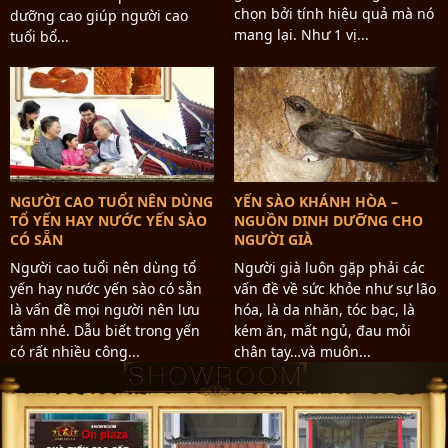
chọn bởi tính hiệu quả mà nó
dưỡng cao giúp người cao
mang lại. Như 1 vị...
tuổi bổ...
NGƯỜI CAO TUỔI NÊN DÙNG
YẾN SÀO KHÁNH HÒA –
TỔ YẾN HAY NƯỚC YẾN SÀO
NGUỒN DINH DƯỠNG CHO
CÓ SẴN
NGƯỜI GIÀ
Người cao tuổi nên dùng tổ
Người già luôn gặp phải các
yến hay nước yến sào có sẵn
vấn đề về sức khỏe như sự lão
là vấn đề mọi người nên lưu
hóa, là da nhăn, tóc bạc, là
tâm nhé. Dẫu biết trong yến
kém ăn, mất ngủ, đau mỏi
có rất nhiều công...
chân tay…và muôn...