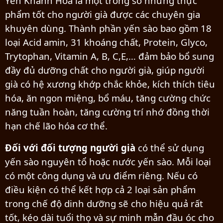
Yến Khánh Hòa là một trong số những thực
phẩm tốt cho người già được các chuyên gia
khuyên dùng. Thành phần yến sào bao gồm 18
loại Acid amin, 31 khoáng chất, Protein, Glyco,
Trytophan, Vitamin A, B, C,E,… đảm bảo bổ sung
đầy đủ dưỡng chất cho người già, giúp người
già có hệ xương khớp chắc khỏe, kích thích tiêu
hóa, ăn ngon miệng, bổ máu, tăng cường chức
năng tuần hoàn, tăng cường trí nhớ đồng thời
hạn chế lão hóa cơ thể.
Đối với đối tượng người già
có thể sử dụng
yến sào nguyên tổ hoặc nước yến sào. Mỗi loại
có một công dụng và ưu điểm riêng. Nếu có
điều kiện có thể kết hợp cả 2 loại sản phẩm
trong chế độ dinh dưỡng sẽ cho hiệu quả rất
tốt, kéo dài tuổi thọ và sự minh mẫn đầu óc cho