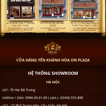
CỬA HÀNG YẾN KHÁNH HÒA ON PLAZA
HỆ THỐNG SHOWROOM
HÀ NỘI:
LK1: 76 Hai Bà Trưng
Hotline / Zalo: 0966.60.61.69 ( zalo ) -02436.555.888
LK2 : 23 Phố Trung Hòa, Cầu Giấy, Hà Nội