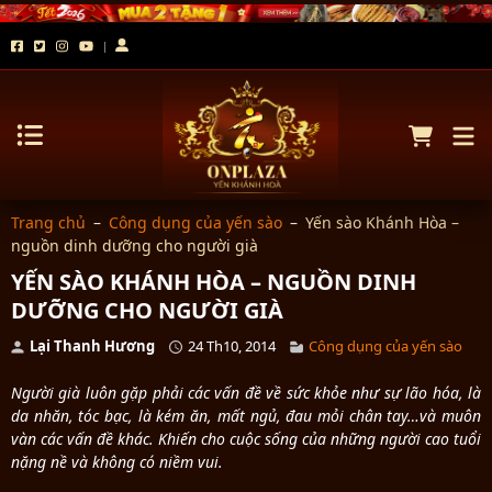
Trang chủ
–
Công dụng của yến sào
–
Yến sào Khánh Hòa –
nguồn dinh dưỡng cho người già
YẾN SÀO KHÁNH HÒA – NGUỒN DINH
DƯỠNG CHO NGƯỜI GIÀ
Lại Thanh Hương
24 Th10, 2014
Công dụng của yến sào
Người già luôn gặp phải các vấn đề về sức khỏe như sự lão hóa, là
da nhăn, tóc bạc, là kém ăn, mất ngủ, đau mỏi chân tay…và muôn
vàn các vấn đề khác. Khiến cho cuộc sống của những người cao tuổi
nặng nề và không có niềm vui.