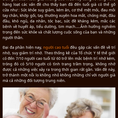
hàng loạt các vấn đề cho thấy bạn đã đến tuổi già có thể gõ
cửa như : Sức khỏe suy giảm, kém ăn, cơ thể mệt mỏi, đau mỏi
tay chân, khớp gối, tay, thường xuyên hoa mắt, chóng mặt, đâu
đầu, khó ngủ, da nhăn, tóc bạc, sức đề kháng kém, mắc các
bệnh về huyết áp, tiểu dường, tim mạch.….Ảnh hưởng nghiêm
trọng đến sức khỏe và chất lượng cuộc sống của bạn và những
người thân.
Đại đa phần hiện nay,
người cao tuổi
đều gặp các vấn đề về trí
nhớ, suy giảm trí nhớ. Theo thống kê của Tổ chức Y tế thế giới
có đến 7/10 người cao tuổi từ 60 trở lên mắc bệnh trí nhớ kém,
tróng đó có 5/10 người có tình trạng trầm trọng, không nhớ
được cả những việc xảy ra trong thời gian rất gần. Vấn đề này,
trở thành một nỗi lo không nhỏ không những chỉ với người già
mà cả những đối tượng trung niên.