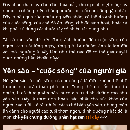
Đay nhức chân tay, đau đầu, hoa mắt, chóng mặt, mệt mỏi, suy
nhược là những triệu chứng người cao tuổi nào cũng gặp phải.
Đây là hậu quả của nhiều nguyên nhân, có thể do ảnh hưởng
của cuộc sống, của chế độ ăn uống, chế độ sinh hoạt, hoặc cả
khi phải sử dụng các thuốc tây có nhiều tác dụng phụ.
Tất cả các vấn đề trên đang ảnh hưởng đến cuộc sống của
người cao tuổi từng ngày, từng giờ. Là nỗi ám ảnh to lớn đối
với mỗi người già. Vậy làm như thế nào để có thể giải quyết
được những băn khoăn này?
Yến sào – “cuộc sống” của người già
Nói
yến sào
là cuộc sống của người già là điều không hề phô
trương mà hoàn toàn phù hợp. Trong thế giới ẩm thực tự
nhiên, ít có thực phẩm nào lại có giá trị dinh dưỡng cao như
yến sào. Đây là thực đơn hoàn hảo nhất cho sức khỏe của
người cao tuổi. Có rất nhiều cách chế biến yến sào, nhưng món
ăn dành cho người cao tuổi thơm ngon, dinh dưỡng nhất đó là
món
chè yến chưng đường phèn hạt sen
tại đây
<<<