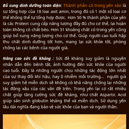
Bổ sung dinh dưỡng toàn diện
:
Thành phần có trong yến sào
là
sự tổng hợp của 18 loại axit amin, trong đó có 1 một số loại cơ
thể không thể tự tổng hợp được. Hơn 50 % thành phần của yến
là các Protein cung cấp năng lượng đầy đủ cho cơ thể, lại hoàn
toàn không có chất béo. Hơn 31 khoáng chất có trong yến cũng
giúp bổ sung năng lượng cho cơ thể. Giúp người cao tuổi hấp
thu chất dinh dưỡng tốt hơn, mang lại sức khỏe tốt, phòng
chống lại các bệnh của người già.
Nâng cao sức đề kháng :
Sức đề kháng suy giảm là nguyên
nhân dẫn đến bệnh tật, ảnh hưởng đến sức khỏe của người
cao tuổi. Đây là những người chịu những tác động lớn nhất
của sự thay đổi khí hậu, hay ô nhiễm môi trường… người già
suy giảm hệ miễn dịch sẽ không có khả năng chống lại những
tác động xấu của các vấn đề trên. Trong yến lại có rất nhiều
chất giúp tăng cường sức đề kháng, như chất Aspartic Acid
giúp sản sinh globutin kháng thể và miễn dịch. Sử dụng yến
lâu dài nghĩa đang bảo vệ sức khỏe của bạn và người thân.