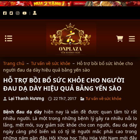
Trang chủ
–
Tư vấn về sức khỏe
–
Hỗ trợ bồi bổ sức khỏe cho
người đau dạ dày hiệu quả bằng yến sào
HỖ TRỢ BỒI BỔ SỨC KHỎE CHO NGƯỜI
ĐAU DẠ DÀY HIỆU QUẢ BẰNG YẾN SÀO
Lại Thanh Hương
22 Th7, 2017
Tư vấn về sức khỏe
Bệnh đau dạ dày
hiện nay là vấn đề được quan tâm từ rất
nhiều người. Là một trong những bệnh lý gây ra nhiều nỗi lo
lắng, mệt mỏi, suy giảm sức khỏe cho con người, đau dạ dày
ngày càng phổ biến và có tỷ lệ người mắc phải cao trong
những năm gần đây. Hội Khoa học Tiêu Hóa Việt Nam mới đây