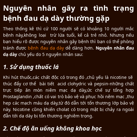
Nguyên nhân gây ra tình trạng
bệnh đau dạ dày thường gặp
Theo thống kê thì cứ 100 người sẽ có khoảng 10 người mắc
bệnh này,không loại trừ lứa tuổi, kể cả trẻ nhỏ. Nhưng nếu
bạn hiểu rõ được nguyên nhân gây bệnh thì bạn có thể phòng
tránh được
bệnh đau dạ dày
dễ dàng hơn.
Nguyên nhân đau
dạ dày
chủ yếu do 5 nguyên nhân sau:
1. Sử dụng thuốc lá
Khi hút thuốc,các chất độc có trong đó ,chủ yếu là nicotine sẽ
thúc đẩy cơ thể bài tiết acid clohydric và pepsin-những chất
trực tiếp ăn mòn niêm mạc dạ dày,ức chế sự tổng hợp
Prostaglandin ,chất có vai trò bảo vệ và phục hồi nêm mạc ,thu
hẹp các mạch máu dạ dày,từ đó dẫn tới tổn thương lớp bảo vệ
này. Nicotine cũng khiến cholat có trong mật bị chảy ra ngoài
đẫn tới dạ dày bị tổn thương nghiêm trọng.
2. Chế độ ăn uống không khoa học