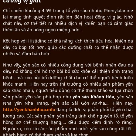
cường vị giác
Chỉ chiếm khoảng 4.5% trong tổ yến sào nhưng Phenylalanine
lại mang tính quyết định rất lớn đến hoạt động vị giác. Nhờ
chất này, cơ thể tiết ra nhiều dịch vị khiến bạn có cảm giác
thèm ăn và ăn uống ngon miệng hơn.
Kết hợp với Histidine có khả năng kích thích tiêu hóa, khiến dạ
dày co bóp tốt hơn, giúp các dưỡng chất cơ thể nhận được
nhiều và đảm bảo hơn.
Như vậy, yến sào có nhiều công dụng với bệnh nhân đau dạ
dày, nó không chỉ hỗ trợ bồi bổ sức khỏe cải thiện tình trạng
bệnh, mà còn bồi bổ dưỡng chất cho cơ thể người bệnh luôn
khỏe mạnh. Hiện nay trên thị trường có nhiều sản phẩm yến
sào khác nhau, người tiêu dùng có thể tham khảo và lựa chọn
sản phẩm yến sào phù hợp như
yến sào Khánh Hòa
, yến sào
Nhà yến Nha Trang, yến sào Sài Gòn AnPha,… Hiện nay,
http://yenkhanhhoa.info
đang là đơn vị phân phối tổ yến chất
lượng cao. Các sản phẩm yến trắng tinh chế nguyên tổ, tổ yến
hồng sơ chế thượng hạng,… đều được kiểm định rõ ràng.
Ngoài ra, còn có các sản phẩm như nước yến sào cũng rất tốt.
Khách hàng có thể tham khảo và lựa chọn.