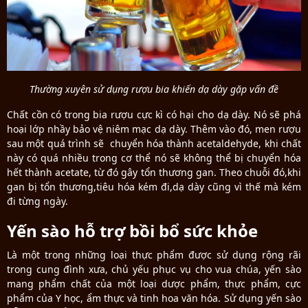
Thường xuyên sử dụng rượu bia khiến dạ dày gặp vấn đề
Chất cồn có trong bia rượu cực kì có hại cho dạ dày. Nó sẽ phá
hoại lớp nhầy bảo vệ niêm mạc dạ dày. Thêm vào đó, men rượu
sau một quá trình sẽ chuyển hóa thành acetaldehyde, khi chất
này có quá nhiều trong cơ thể nó sẽ không thể bị chuyển hóa
hết thành acetate, từ đó gây tổn thương gan. Theo chuỗi đó,khi
gan bị tổn thương,tiêu hóa kém đi,dạ dày cũng vì thế mà kém
đi từng ngày.
Yến sào hỗ trợ bồi bổ sức khỏe
Là một trong những loại thực phẩm được sử dụng rộng rãi
trong cung đình xưa, chủ yếu phục vụ cho vua chúa, yến sào
mang phẩm chất của một loại dược phẩm, thực phẩm, cực
phẩm của Y học, ẩm thực và tinh hoa văn hóa. Sử dụng yến sào