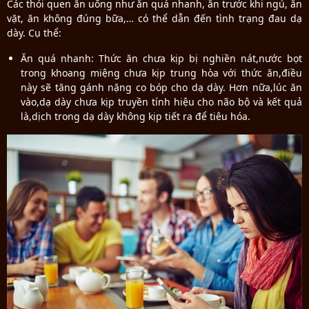
Các thói quen ăn uống như ăn quá nhanh, ăn trước khi ngủ, ăn
vặt, ăn không đúng bữa,… có thể dẫn đến tình trạng đau dạ
dày. Cụ thể:
Ăn quá nhanh: Thức ăn chưa kịp bị nghiền nát,nước bọt
trong khoang miệng chưa kịp trung hòa với thức ăn,điều
này sẽ tăng gánh nặng co bóp cho dạ dày. Hơn nữa,lúc ăn
vào,dạ dày chưa kịp truyền tính hiệu cho não bộ và kết quả
là,dịch trong dạ dày không kịp tiết ra để tiêu hóa.