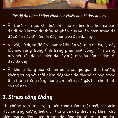
Chế độ ăn uống không khoa học khiến bạn bị đau dạ dày
Ăn trước khi ngủ: Khi thức ăn chưa kịp tiêu hóa hết mà bạn
đã đi ngủ,lượng dư thừa sẽ phân hủy và lên men trong dạ
dày,điều này sẽ dẫn tới đầy bụng và đau dạ dày.
Ăn vặt, sử dụng đồ ăn nhanh: Nếu ăn vặt quá nhiều,dạ dày
lúc nào cũng trong tình trạng phải hoạt động. Tình trạng
này nếu kéo dài sẽ khiến dạ dày mệt mỏi,lâu dần sẽ dẫn tới
đau dạ dày.
Ăn không đúng bữa: Khi ăn uống vào giờ giấc thất thường
không trùng với thời điểm đó,thành dạ dày sẽ co bóp trong
tình trạng trống rỗng,lượng axit tiết ra sẽ gây hại cho chính
cơ thể bạn.
3. Stress căng thẳng
Khi chúng ta ở tình trạng luôn căng thẳng mệt mỏi, các acid
HCL sẽ tăng cường tiết dịch trong dạ dày, điều này khiến cho
niêm mạc dạ dày bị tổn thương dễ dàng dẫn tới tình trạng đau