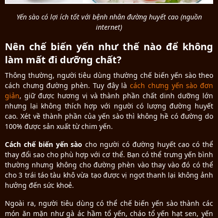
Yến sào có lợi ích tốt với bệnh nhân đường huyết cao (nguồn
internet)
Nên chế biến yến như thế nào để không
làm mất đi dưỡng chất?
Thông thường, người tiêu dùng thường chế biến yến sào theo
cách chưng đường phèn. Tuy đây là
cách chưng yến sào đơn
giản
, giữ được hương vị và thành phần chất dinh dưỡng lớn
nhưng lại không thích hợp với người có lượng đường huyết
cao. Xét về thành phần của yến sào thì không hề có đường do
100% được sản xuất từ chim yến.
Cách chế biến yến sào
cho người có đường huyết cao có thể
thay đổi sao cho phù hợp với cơ thể. Bạn có thể trưng yến bình
thường nhưng không cho đường phèn vào thay vào đó có thể
cho 3 trái táo tàu khô vừa tạo được vị ngọt thanh lại không ảnh
hưởng đến sức khoẻ.
Ngoài ra, người tiêu dùng có thể chế biến yến sào thành các
món ăn mặn như gà ác hầm tổ yến, cháo tổ yến hạt sen, yến