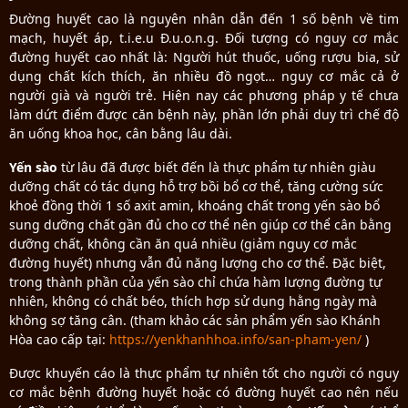
Đường huyết cao là nguyên nhân dẫn đến 1 số bệnh về tim
mạch, huyết áp, t.i.e.u Đ.u.o.n.g. Đối tượng có nguy cơ mắc
đường huyết cao nhất là: Người hút thuốc, uống rượu bia, sử
dụng chất kích thích, ăn nhiều đồ ngọt… nguy cơ mắc cả ở
người già và người trẻ. Hiện nay các phương pháp y tế chưa
làm dứt điểm được căn bệnh này, phần lớn phải duy trì chế độ
ăn uống khoa học, cân bằng lâu dài.
Yến sào
từ lâu đã được biết đến là thực phẩm tự nhiên giàu
dưỡng chất có tác dụng hỗ trợ bồi bổ cơ thể, tăng cường sức
khoẻ đồng thời 1 số axit amin, khoáng chất trong yến sào bổ
sung dưỡng chất gần đủ cho cơ thể nên giúp cơ thể cân bằng
dưỡng chất, không cần ăn quá nhiều (giảm nguy cơ mắc
đường huyết) nhưng vẫn đủ năng lượng cho cơ thể. Đặc biệt,
trong thành phần của yến sào chỉ chứa hàm lượng đường tự
nhiên, không có chất béo, thích hợp sử dụng hằng ngày mà
không sợ tăng cân. (tham khảo các sản phẩm yến sào Khánh
Hòa cao cấp tại:
https://yenkhanhhoa.info/san-pham-yen/
)
Được khuyến cáo là thực phẩm tự nhiên tốt cho người có nguy
cơ mắc bệnh đường huyết hoặc có đường huyết cao nên nếu