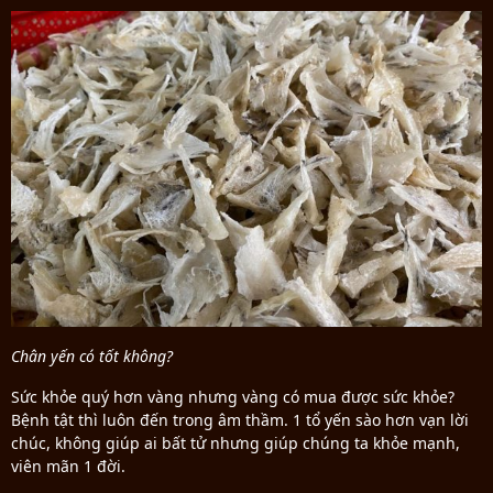
Chân yến có tốt không?
Sức khỏe quý hơn vàng nhưng vàng có mua được sức khỏe?
Bệnh tật thì luôn đến trong âm thầm. 1 tổ yến sào hơn vạn lời
chúc, không giúp ai bất tử nhưng giúp chúng ta khỏe mạnh,
viên mãn 1 đời.