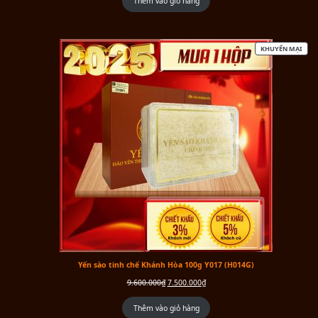
Thêm vào giỏ hàng
KHUYẾN MẠI
Yến sào tinh chế Khánh Hòa 100g Y017 (H014G)
9.600.000
₫
7.500.000
₫
Thêm vào giỏ hàng