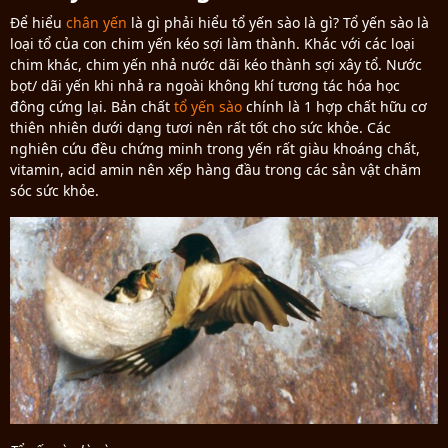
Để hiểu
chân yến
là gì phải hiểu tổ yến sào là gì? Tổ yến sào là
loại tổ của con chim yến kéo sợi làm thành. Khác với các loại
chim khác, chim yến nhả nước dãi kéo thành sợi xây tổ. Nước
bọt/ dãi yến khi nhả ra ngoài không khí tương tác hóa học
đông cứng lại. Bản chất
tổ yến sào
chính là 1 hợp chất hữu cơ
thiên nhiên dưới dạng tươi nên rất tốt cho sức khỏe. Các
nghiên cứu đều chứng minh trong yến rất giàu khoáng chất,
vitamin, acid amin nên xếp hàng đầu trong các sản vật chăm
sóc sức khỏe.