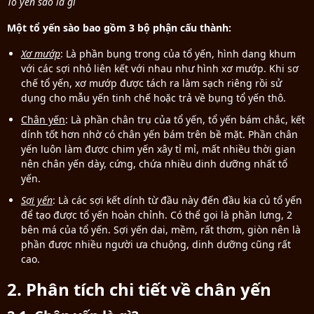
Tổ yến sào là gì
Một tổ yến sào bao gồm 3 bộ phận cấu thành:
Xơ mướp
: Là phần bụng trong của tổ yến, hình dang khum
với các sợi nhỏ liên kết với nhau như hình xơ mướp. Khi sơ
chế tổ yến, xơ mướp được tách ra làm sạch riêng rồi sử
dụng cho mẫu yến tinh chế hoặc trả về bụng tổ yến thô.
Chân yến
: Là phần chân trụ của tổ yến, tổ yến bám chắc, kết
dính tốt hơn nhờ có chân yến bám trên bề mặt. Phần chân
yến luôn làm được chim yến xây tỉ mỉ, mất nhiều thời gian
nên chân yến dày, cứng, chứa nhiều dinh dưỡng nhất tổ
yến.
Sợi yến
: Là các sợi kết dính từ đầu này đến đầu kia củ tổ yến
để tạo được tổ yến hoàn chỉnh. Có thể gọi là phần lưng, 2
bên má của tổ yến. Sợi yến dai, mềm, rất thơm, giòn nên là
phần được nhiều người ưa chuộng, dinh dưỡng cũng rất
cao.
2. Phân tích chi tiết về chân yến