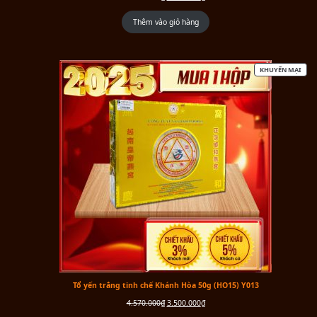
Thêm vào giỏ hàng
KHUYẾN MẠI
Tổ yến trắng tinh chế Khánh Hòa 50g (HO15) Y013
4.570.000
₫
3.500.000
₫