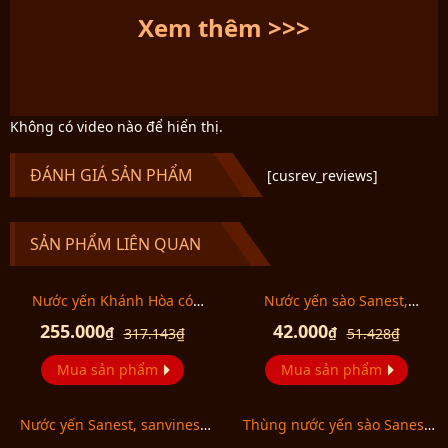
Xem thêm >>>
Không có video nào để hiển thị.
ĐÁNH GIÁ SẢN PHẨM
[cusrev_reviews]
– Vi các mập thường được chế biến từ thành món súp, hoặc
một số món ăn ở các nước Đông Á như Trung Quốc, Việt Nam,
Nhật Bản, Triều Tiên, .. món súp vi cá mập được xếp vào hàng
SẢN PHẨM LIÊN QUAN
những món ngon thượng hạng.
– Vi cá mập loại 1 hộp 50g sẽ là hoàn hảo hơn nếu chế biến
Nước yến Khánh Hòa có
Nước yến sào Sanest,
thành các món ăn như súp, hầm, có thể kết hợp với súp vi cá
đường hộp 6 lọ Y028
sanvinest Khánh Hòa có
mập + hải sâm hay tôm, cua, gà. Thành phần: Vi cá mập.
255.000
42.000
₫
₫
317.143
₫
51.428
₫
đường loại 1 lọ Y026
Mua sản phẩm
Mua sản phẩm
Nước yến Sanest, sanvinest
Thùng nước yến sào Sanest
Khánh Hòa không đường 1 lọ
Khánh Hòa có đường