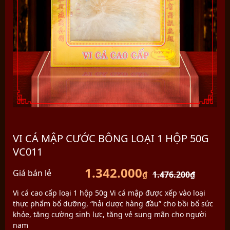
VI CÁ MẬP CƯỚC BÔNG LOẠI 1 HỘP 50G
VC011
1.342.000
Giá bán lẻ
₫
1.476.200
₫
Vi cá cao cấp loại 1 hộp 50g Vi cá mập được xếp vào loại
thực phẩm bổ dưỡng, “hải dược hàng đầu” cho bồi bổ sức
khỏe, tăng cường sinh lực, tăng vẻ sung mãn cho người
nam