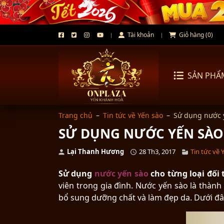
Tài khoản
Giỏ hàng (0)
SẢN PHẨ
Trang chủ
–
Tin tức về Yến sào
–
Sử dụng nước y
SỬ DỤNG NƯỚC YẾN SÀO
Lại Thanh Hương
28 Th3, 2017
Tin tức về 
Sử dụng
nước yến sào
cho từng loại đối
viên trong gia đình. Nước yến sào là thành
bổ sung dưỡng chất và làm đẹp da. Dưới đâ