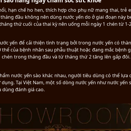
n sào hàng ngày chăm sóc sức khoẻ
ổi, hạn chế ho hen, thích hợp cho phụ nữ mang thai, trẻ 
 3 tháng đầu không nên dùng nước yến do ở giai đoạn này 
 tháng thứ cuối của thai kỳ nên uống mỗi ngày 1 chén từ 1-2 
c yến để cải thiện tình trạng bởi trong nước yến có thà
cơ thể của bệnh nhân sau phẫu thuật hoặc đang mắc bệnh g
 chén trong tháng đầu và từ tháng thứ 2 tăng lên gấp đôi.
n phẩm nước yến sào khác nhau, người tiêu dùng có thể lự
ử dụng. Tại Việt Nam, một số dòng nước yến như nước yến 
u dùng đánh giá cao.