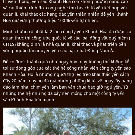
truyền thống, yến sào Khánh Hòa còn không ngừng nâng cao
và cải thiện trình độ, công nghệ thu hoạch tổ yến kết hợp với
quản lí, khai thác các hang đảo yến thiên nhiên để yến Khánh
Hòa giữ vững thương hiệu 100 % yến tự nhiên.
Minh chứng rõ nhất là 2 lần công ty yến Khánh Hòa đã được cơ
quan thực thi công ước quốc tế về các loại động vật quý hiếm (
CITES) khẳng định là nhà quản lí, khai thác và phát triển bền
vững nguồn tài nguyên yến sào bậc nhất Đông Nam Á.
Để có được thành quả như ngày hôm nay, không thể không kể
tới sự đóng góp của các thế hệ công nhân viên công ty yến sào
Khánh Hòa. Họ là những người thợ leo trèo khai thác yến cách
đây 20 năm, nay họ đã già nhưng những kí ức về ngày lấy hang
đảo làm nhà, chim yến làm bạn vẫn chưa bao giờ ngủ yên. Từ
những thế hệ như họ đã xây nền móng cho một công ty yến
sào Khánh Hòa lớn mạnh.