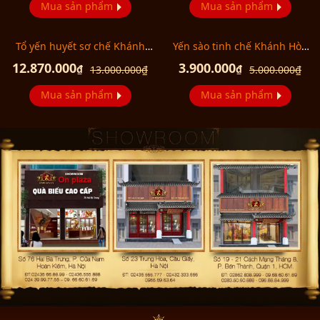
Mua sản phẩm
Mua sản phẩm
Tổ yến huyết sơ chế Khánh
Yến sào tinh chế Khánh Hòa
Hòa 50g (025)
50g (H015G) Y018
12.870.000
3.900.000
₫
₫
13.000.000
₫
5.000.000
₫
Mua sản phẩm
Mua sản phẩm