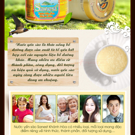
nước bọt làm tổ. Tổ chim yến chưa rất nhiều giá trị dinh
dưỡng, là tinh túy của loài chim này, mất tổ này chim yến sẽ
làm lại tổ khác. Do đó, tổ yến được ngư dân địa phương đi khai
thác rất nhiều, nhưng công việc này cũng rất nguy hiểm và khó
khăn. Vì vậy mà giá trị của tổ yến càng nâng lên. Nhưng xét về
mặt dinh dưỡng thì tổ yến là loại thực phẩm có nguồn dinh
dưỡng và năng lượng phong phú, dồi dào nhất.
Theo các nhà dinh dưỡng thì trong yến có rất nhiều các
khoáng chất và vi chất vô cùng thiết yếu và quan trọng với cơ
thể. Bao gồm 18 loại axit amin khác nhau có khả năng giúp cơ
thể phục hồi tế bào bị tổn thương như:Aspartic acid, Serine,
Tyrosine, Phenylalanine…
Ngoài ra, tổ yến sào sơ chế còn có khoảng 31 loại nguyên tố đa
vi lượng, rất giàu các khoáng chất có lợi cho sức khỏe như: Mn,
Br, Cu… giúp bổ sung dinh dưỡng toàn diện cho cơ thể. Thành
phần của yến sào có hơn 50 % là các protein không chất béo.
Đây là sản phẩm cực kỳ tốt với sức khỏe, nhất là những người
mới ốm dậy, phụ nữ có thai và cho con bú, người già, người bị
suy nhược…