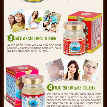
– Sản phẩm không phải là thuốc không có tác dụng thay thế
thuốc chữa bệnh.
– Tác dụng của sản phẩm có thể thay đổi tùy theo tình trạng cơ
địa của mỗi người.
Giấy chứng nhận của nước yến sanest Khánh Hòa