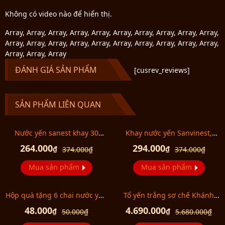
Không có video nào để hiển thị.
Array, Array, Array, Array, Array, Array, Array, Array, Array, Array,
Array, Array, Array, Array, Array, Array, Array, Array, Array, Array,
Array, Array, Array
ĐÁNH GIÁ SẢN PHẨM
[cusrev_reviews]
SẢN PHẨM LIÊN QUAN
Nước yến sanest khay 30
Khay nước yến Sanvinest,
lon(K) 190ml
sanest 30 lon 190ml
264.000
294.000
₫
₫
374.000
₫
374.000
₫
Mua sản phẩm
Mua sản phẩm
Hộp quà tặng 6 chai nước yến
Tổ yến trắng sơ chế Khánh
Sanest 180ml
Hòa 50g TP3 (053) Y010
48.000
4.690.000
₫
₫
50.000
₫
5.680.000
₫