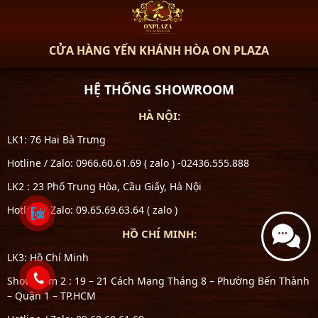
CỬA HÀNG YẾN KHÁNH HÒA ON PLAZA
HỆ THỐNG SHOWROOM
HÀ NỘI:
LK1: 76 Hai Bà Trưng
Hotline / Zalo: 0966.60.61.69 ( zalo ) -02436.555.888
LK2 : 23 Phố Trung Hòa, Cầu Giấy, Hà Nội
Hotline / Zalo: 09.65.69.63.64 ( zalo )
HỒ CHÍ MINH:
LK3: Hồ Chí Minh
Showroom 2 : 19 – 21 Cách Mạng Tháng 8 – Phường Bến Thành
– Quận 1 – TP.HCM