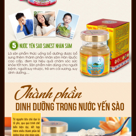
=> Sản phẩm còn được thiết kế theo quy cách quà biếu sức
khỏe, sang trong:
Nước yến Sanest chai 180ml hộp 6 chai
Hướng dẫn sử dụng chai nước yến sanest
Nước yến sanest được đóng chai 180 ml. Vô cùng tiện dụng,
khách hàng có thể sử dụng như thức uống bổ sung dinh
dưỡng hàng ngày.
Ngon hơn khi uống lạnh.
Bảo quản nơi khô ráo, thoáng mát.
Sảm phẩm được phân phối chính hãng tại
yenkhanhhoa.info
.
Chúng tôi cam kết bồi thường 10 lần chi phí nếu cũng cấp
hàng giả hàng kém chất lượng.