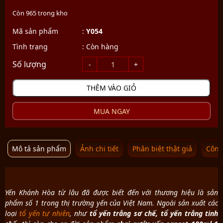
Còn 965 trong kho
Mã sản phẩm
:
Y054
Tình trạng
:
Còn hàng
THÊM VÀO GIỎ
MUA NGAY
Mô tả sản phẩm
Ảnh chi tiết
Phân biệt thật giả
Công
Yến Khánh Hòa từ lâu đã được biết đến với thương hiệu là sản
phẩm số 1 trong thị trường yến của Việt Nam. Ngoài sản xuất các
loại
tổ yến tự nhiên
, như
tổ yến trắng sơ chế, tổ yến trắng tinh