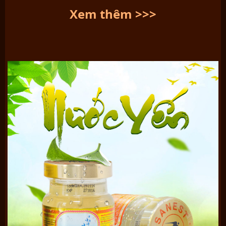
Xem thêm >>>
Nước yến sanest dạng chai 180ml
Yến sanest là loại
nước yến được làm từ tổ yến Khánh Hòa
–
nơi tập trung nhiều yến nhất của nước ta hiện nay. Chim yến
phân bố ở các vùng biển, nằm sâu trong hang đá, loài chim
này có tập tính ban ngày đi kiếm ăn ban đêm về cần mẫn nhả