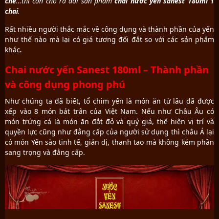
chế
…thì còn cho ra đời sản phẩm
chai
nước yến sanest 180ml 1
chai
.
Rất nhiều người thắc mắc về công dụng và thành phần của yến
như thế nào mà lại có giá tương đối đắt so với các sản phẩm
khác
.
Chai nước yến Sanest 180ml – Thành phần
và công dụng phong phú
Như chúng ta đã biết, tổ chim yến là món ăn từ lâu đã được
xếp vào 8 món bát trân của Việt Nam. Nếu như Châu Âu có
món trứng cá là món ăn đắt đỏ và quý giá, thể hiện vị trí và
quyền lực cũng như đẳng cấp của người sử dụng thì châu Á lại
có món Yến sào tinh tế, giản dị, thanh tao mà không kém phần
sang trọng và đẳng cấp.